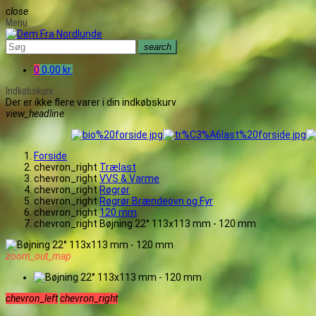
close
Menu
search
0
0,00 kr.
Indkøbskurv
Der er ikke flere varer i din indkøbskurv
view_headline
Forside
chevron_right
Trælast
chevron_right
VVS & Varme
chevron_right
Røgrør
chevron_right
Røgrør Brændeovn og Fyr
chevron_right
120 mm
chevron_right
Bøjning 22° 113x113 mm - 120 mm
zoom_out_map
chevron_left
chevron_right