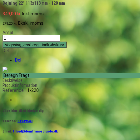
Bøjning 22° 113x113 mm - 120 mm
349,00 kr.
Inkl. moms
Ekskl. moms
279,20 kr.
Antal
shopping_cart
Læg i indkøbskurv
Del
Del
Beregn Fragt
Beskrivelse
Produktinformation
Reference
11-220
Vi er klar til at hjælpe dig
Telefon:
54939543
Email:
tilbud@demfranordlunde.dk