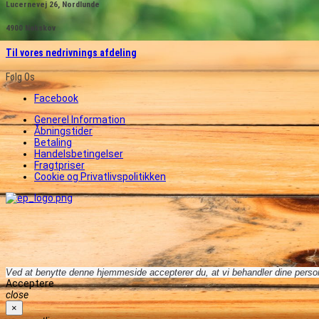
Lucernevej 26, Nordlunde
4900 Nakskov
Til vores nedrivnings afdeling
Følg Os
Facebook
Generel Information
Åbningstider
Betaling
Handelsbetingelser
Fragtpriser
Cookie og Privatlivspolitikken
Ved at benytte denne hjemmeside accepterer du, at vi behandler dine persono
Acceptere
close
×