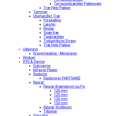
Terrassebrædder Pakkesalg
Træ Hele Pakker
Tømmer
Ubehandlet Træ
Forskalling
Lægter
Reglar
Spærtræ
Tagbrædder
Trekantliste/Strøer
Træ Hele Pakker
Udlejning
Gravemaskine - Minigraver
Vinduer
VVS & Varme
Gulvvarme
Ildfaste Plader
Radiator
Radiatorer PARTIVARE
Røgrør
Røgrør Brændeovn og Fyr
120 mm
125 mm
130 mm
150 mm
Røgrør til pilleovn
Tilbehør
Spiro Rør