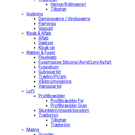
Hønse/Kyllingenet
Tilbehør
Isolering
Dampspærre / Vindspærre
Flamingo
Glasuld
Kloak & Afløb
Afløb
Dæksel
Kloak rør
Klæber & Fuger
Fliseklæb
Fugemasse Silicone/Acryl/Lim/Asfalt
Fugeskum
Gulvspartel
Trælim/PU lim
Vådsrumssikring
Vægspartel
Loft
Profilbrædder
Profilbrædder Fyr
Profilbrædder Gran
Skunklem/inspektionslem
Træbeton
Tilbehør
Træbeton
Maling
Grunder