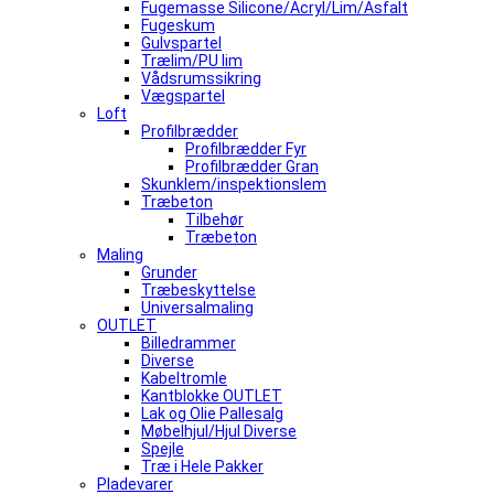
Fugemasse Silicone/Acryl/Lim/Asfalt
Fugeskum
Gulvspartel
Trælim/PU lim
Vådsrumssikring
Vægspartel
Loft
Profilbrædder
Profilbrædder Fyr
Profilbrædder Gran
Skunklem/inspektionslem
Træbeton
Tilbehør
Træbeton
Maling
Grunder
Træbeskyttelse
Universalmaling
OUTLET
Billedrammer
Diverse
Kabeltromle
Kantblokke OUTLET
Lak og Olie Pallesalg
Møbelhjul/Hjul Diverse
Spejle
Træ i Hele Pakker
Pladevarer