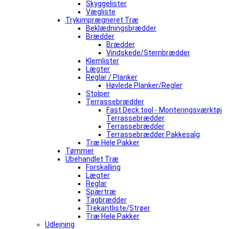
Skyggelister
Vægliste
Trykimprægneret Træ
Beklædningsbrædder
Brædder
Brædder
Vindskede/Sternbrædder
Klemlister
Lægter
Reglar / Planker
Høvlede Planker/Regler
Stolper
Terrassebrædder
Fast Deck tool - Monteringsværktøj
Terrassebrædder
Terrassebrædder
Terrassebrædder Pakkesalg
Træ Hele Pakker
Tømmer
Ubehandlet Træ
Forskalling
Lægter
Reglar
Spærtræ
Tagbrædder
Trekantliste/Strøer
Træ Hele Pakker
Udlejning