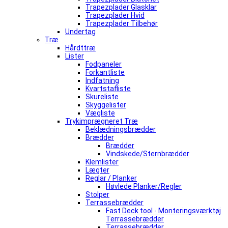
Trapezplader Glasklar
Trapezplader Hvid
Trapezplader Tilbehør
Undertag
Træ
Hårdttræ
Lister
Fodpaneler
Forkantliste
Indfatning
Kvartstafliste
Skureliste
Skyggelister
Vægliste
Trykimprægneret Træ
Beklædningsbrædder
Brædder
Brædder
Vindskede/Sternbrædder
Klemlister
Lægter
Reglar / Planker
Høvlede Planker/Regler
Stolper
Terrassebrædder
Fast Deck tool - Monteringsværktøj
Terrassebrædder
Terrassebrædder