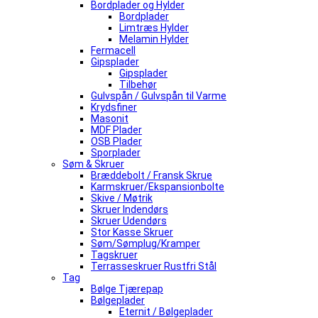
Bordplader og Hylder
Bordplader
Limtræs Hylder
Melamin Hylder
Fermacell
Gipsplader
Gipsplader
Tilbehør
Gulvspån / Gulvspån til Varme
Krydsfiner
Masonit
MDF Plader
OSB Plader
Sporplader
Søm & Skruer
Bræddebolt / Fransk Skrue
Karmskruer/Ekspansionbolte
Skive / Møtrik
Skruer Indendørs
Skruer Udendørs
Stor Kasse Skruer
Søm/Sømplug/Kramper
Tagskruer
Terrasseskruer Rustfri Stål
Tag
Bølge Tjærepap
Bølgeplader
Eternit / Bølgeplader