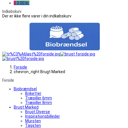
0
0,00 kr.
Indkøbskurv
Der er ikke flere varer i din indkøbskurv
Forside
chevron_right
Brugt Marked
Forside
Biobrændsel
Briketter
Træpiller 6mm
Træpiller 8mm
Brugt Marked
Brugt Diverse
Inspirationsbilleder
Mursten
Tagsten