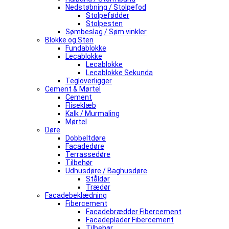
Nedstøbning / Stolpefod
Stolpefødder
Stolpesten
Sømbeslag / Søm vinkler
Blokke og Sten
Fundablokke
Lecablokke
Lecablokke
Lecablokke Sekunda
Tegloverligger
Cement & Mørtel
Cement
Fliseklæb
Kalk / Murmaling
Mørtel
Døre
Dobbeltdøre
Facadedøre
Terrassedøre
Tilbehør
Udhusdøre / Baghusdøre
Ståldør
Trædør
Facadebeklædning
Fibercement
Facadebrædder Fibercement
Facadeplader Fibercement
Tilbehør