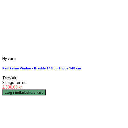
Ny vare
FastkarmsVindue - Bredde 148 cm Højde 148 cm
Træ/Alu
3 Lags termo
2.500,00 kr.
Læg i indkøbskurv
Køb