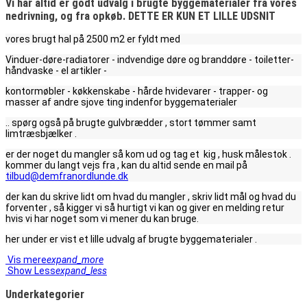
Vi har altid er godt udvalg i brugte byggematerialer fra vores
nedrivning, og fra opkøb. DETTE ER KUN ET LILLE UDSNIT
vores brugt hal på 2500 m2 er fyldt med
Vinduer-døre-radiatorer - indvendige døre og branddøre - toiletter-
håndvaske - el artikler -
kontormøbler - køkkenskabe - hårde hvidevarer - trapper- og
masser af andre sjove ting indenfor byggematerialer
.. spørg også på brugte gulvbrædder , stort tømmer samt
limtræsbjælker .
er der noget du mangler så kom ud og tag et kig , husk målestok .
kommer du langt vejs fra , kan du altid sende en mail på
tilbud@demfranordlunde.dk
der kan du skrive lidt om hvad du mangler , skriv lidt mål og hvad du
forventer , så kigger vi så hurtigt vi kan og giver en melding retur
hvis vi har noget som vi mener du kan bruge.
her under er vist et lille udvalg af brugte byggematerialer .
Vis mere
expand_more
Show Less
expand_less
Underkategorier