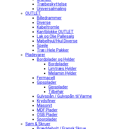
Træbeskyttelse
Universalmaling
OUTLET
Billedrammer
Diverse
Kabeltromle
Kantblokke OUTLET
Lak og Olie Pallesalg
Møbelhjul/Hjul Diverse
Spejle
Træ i Hele Pakker
Pladevarer
Bordplader og Hylder
Bordplader
Limtræs Hylder
Melamin Hylder
Fermacell
Gipsplader
Gipsplader
Tilbehør
Gulvspån / Gulvspån til Varme
Krydsfiner
Masonit
MDF Plader
OSB Plader
Sporplader
Søm & Skruer
Bræddebolt / Fransk Skrue