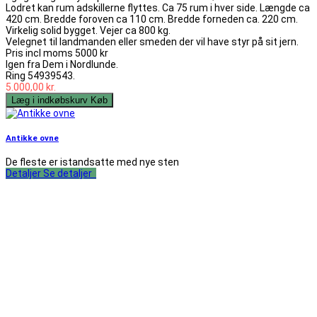
Lodret kan rum adskillerne flyttes. Ca 75 rum i hver side. Længde ca
420 cm. Bredde foroven ca 110 cm. Bredde forneden ca. 220 cm.
Virkelig solid bygget. Vejer ca 800 kg.
Velegnet til landmanden eller smeden der vil have styr på sit jern.
Pris incl moms 5000 kr
Igen fra Dem i Nordlunde.
Ring 54939543.
5.000,00 kr.
Læg i indkøbskurv
Køb
Antikke ovne
De fleste er istandsatte med nye sten
Detaljer
Se detaljer