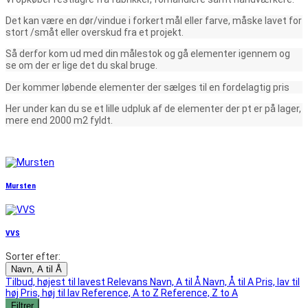
Det kan være en dør/vindue i forkert mål eller farve, måske lavet for
stort /småt eller overskud fra et projekt.
Så derfor kom ud med din målestok og gå elementer igennem og
se om der er lige det du skal bruge.
Der kommer løbende elementer der sælges til en fordelagtig pris
Her under kan du se et lille udpluk af de elementer der pt er på lager,
mere end 2000 m2 fyldt.
Mursten
VVS
Sorter efter:
Navn, A til Å
Tilbud, højest til lavest
Relevans
Navn, A til Å
Navn, Å til A
Pris, lav til
høj
Pris, høj til lav
Reference, A to Z
Reference, Z to A
Filtrer