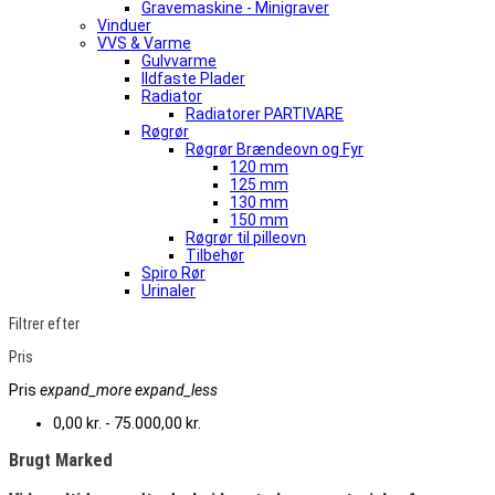
Gravemaskine - Minigraver
Vinduer
VVS & Varme
Gulvvarme
Ildfaste Plader
Radiator
Radiatorer PARTIVARE
Røgrør
Røgrør Brændeovn og Fyr
120 mm
125 mm
130 mm
150 mm
Røgrør til pilleovn
Tilbehør
Spiro Rør
Urinaler
Filtrer efter
Pris
Pris
expand_more
expand_less
0,00 kr. - 75.000,00 kr.
Brugt Marked