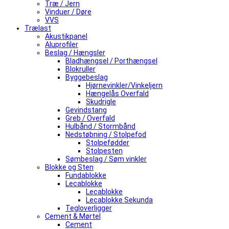
Træ / Jern
Vinduer / Døre
VVS
Trælast
Akustikpanel
Aluprofiler
Beslag / Hængsler
Bladhængsel / Porthængsel
Blokruller
Byggebeslag
Hjørnevinkler/Vinkeljern
Hængelås Overfald
Skudrigle
Gevindstang
Greb / Overfald
Hulbånd / Stormbånd
Nedstøbning / Stolpefod
Stolpefødder
Stolpesten
Sømbeslag / Søm vinkler
Blokke og Sten
Fundablokke
Lecablokke
Lecablokke
Lecablokke Sekunda
Tegloverligger
Cement & Mørtel
Cement