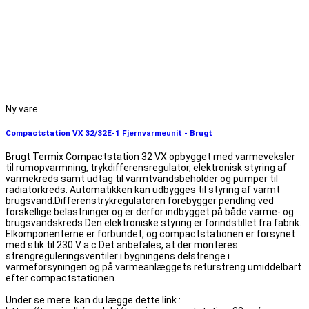
Ny vare
Compactstation VX 32/32E-1 Fjernvarmeunit - Brugt
Brugt Termix Compactstation 32 VX opbygget med varmeveksler
til rumopvarmning, trykdifferensregulator, elektronisk styring af
varmekreds samt udtag til varmtvandsbeholder og pumper til
radiatorkreds. Automatikken kan udbygges til styring af varmt
brugsvand.Differenstrykregulatoren forebygger pendling ved
forskellige belastninger og er derfor indbygget på både varme- og
brugsvandskreds.Den elektroniske styring er forindstillet fra fabrik.
Elkomponenterne er forbundet, og compactstationen er forsynet
med stik til 230 V a.c.Det anbefales, at der monteres
strengreguleringsventiler i bygningens delstrenge i
varmeforsyningen og på varmeanlæggets returstreng umiddelbart
efter compactstationen.
Under se mere kan du lægge dette link :