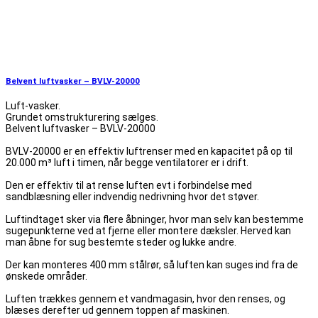
Belvent luftvasker – BVLV-20000
Luft-vasker.
Grundet omstrukturering sælges.
Belvent luftvasker – BVLV-20000
BVLV-20000 er en effektiv luftrenser med en kapacitet på op til
20.000 m³ luft i timen, når begge ventilatorer er i drift.
Den er effektiv til at rense luften evt i forbindelse med
sandblæsning eller indvendig nedrivning hvor det støver.
Luftindtaget sker via flere åbninger, hvor man selv kan bestemme
sugepunkterne ved at fjerne eller montere dæksler. Herved kan
man åbne for sug bestemte steder og lukke andre.
Der kan monteres 400 mm stålrør, så luften kan suges ind fra de
ønskede områder.
Luften trækkes gennem et vandmagasin, hvor den renses, og
blæses derefter ud gennem toppen af maskinen.