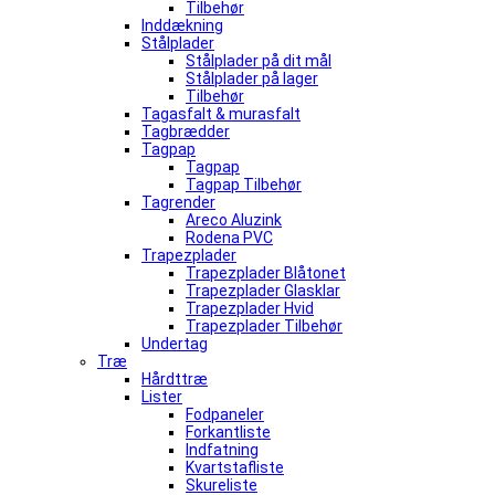
Tilbehør
Inddækning
Stålplader
Stålplader på dit mål
Stålplader på lager
Tilbehør
Tagasfalt & murasfalt
Tagbrædder
Tagpap
Tagpap
Tagpap Tilbehør
Tagrender
Areco Aluzink
Rodena PVC
Trapezplader
Trapezplader Blåtonet
Trapezplader Glasklar
Trapezplader Hvid
Trapezplader Tilbehør
Undertag
Træ
Hårdttræ
Lister
Fodpaneler
Forkantliste
Indfatning
Kvartstafliste
Skureliste