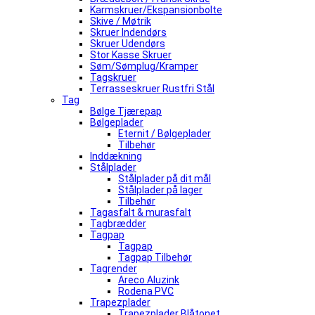
Karmskruer/Ekspansionbolte
Skive / Møtrik
Skruer Indendørs
Skruer Udendørs
Stor Kasse Skruer
Søm/Sømplug/Kramper
Tagskruer
Terrasseskruer Rustfri Stål
Tag
Bølge Tjærepap
Bølgeplader
Eternit / Bølgeplader
Tilbehør
Inddækning
Stålplader
Stålplader på dit mål
Stålplader på lager
Tilbehør
Tagasfalt & murasfalt
Tagbrædder
Tagpap
Tagpap
Tagpap Tilbehør
Tagrender
Areco Aluzink
Rodena PVC
Trapezplader
Trapezplader Blåtonet