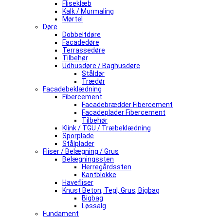
Fliseklæb
Kalk / Murmaling
Mørtel
Døre
Dobbeltdøre
Facadedøre
Terrassedøre
Tilbehør
Udhusdøre / Baghusdøre
Ståldør
Trædør
Facadebeklædning
Fibercement
Facadebrædder Fibercement
Facadeplader Fibercement
Tilbehør
Klink / TGU / Træbeklædning
Sporplade
Stålplader
Fliser / Belægning / Grus
Belægningssten
Herregårdssten
Kantblokke
Havefliser
Knust Beton, Tegl, Grus, Bigbag
Bigbag
Løssalg
Fundament