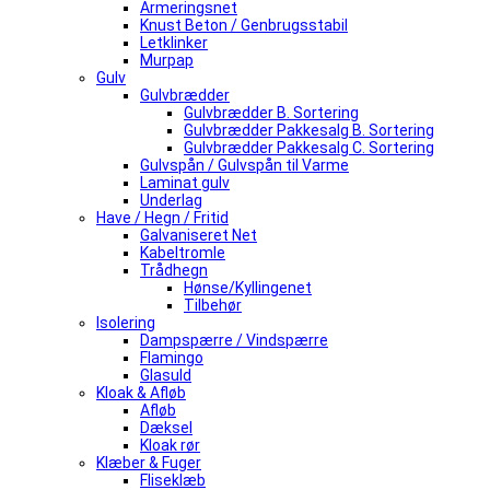
Armeringsnet
Knust Beton / Genbrugsstabil
Letklinker
Murpap
Gulv
Gulvbrædder
Gulvbrædder B. Sortering
Gulvbrædder Pakkesalg B. Sortering
Gulvbrædder Pakkesalg C. Sortering
Gulvspån / Gulvspån til Varme
Laminat gulv
Underlag
Have / Hegn / Fritid
Galvaniseret Net
Kabeltromle
Trådhegn
Hønse/Kyllingenet
Tilbehør
Isolering
Dampspærre / Vindspærre
Flamingo
Glasuld
Kloak & Afløb
Afløb
Dæksel
Kloak rør
Klæber & Fuger
Fliseklæb