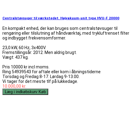
Centralstøvsuger til værkstedet. Højvakuum-unit type HVU-F 20000
En kompakt enhed, der kan bruges som centralstøvsuger til
rengøring eller tilslutning af håndværktøj, med trykluftrenset filter
og indbygget frekvensomformer.
23,0 kW, 60 Hz, 3x400V.
Fremstillingsår: 2012. Men aldrig brugt.
Vægt: 437 kg.
Pris 10000 kr incl moms.
Ring 54939543 for aftale eller kom i åbningstiderne
Torsdag og Fredag 8-17. Lørdag 9-13.00.
Vi tager for det meste tlf på lukkedage.
10.000,00 kr.
Læg i indkøbskurv
Køb