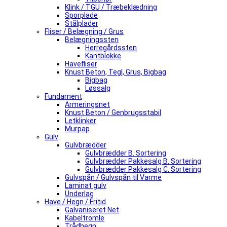
Klink / TGU / Træbeklædning
Sporplade
Stålplader
Fliser / Belægning / Grus
Belægningssten
Herregårdssten
Kantblokke
Havefliser
Knust Beton, Tegl, Grus, Bigbag
Bigbag
Løssalg
Fundament
Armeringsnet
Knust Beton / Genbrugsstabil
Letklinker
Murpap
Gulv
Gulvbrædder
Gulvbrædder B. Sortering
Gulvbrædder Pakkesalg B. Sortering
Gulvbrædder Pakkesalg C. Sortering
Gulvspån / Gulvspån til Varme
Laminat gulv
Underlag
Have / Hegn / Fritid
Galvaniseret Net
Kabeltromle
Trådhegn