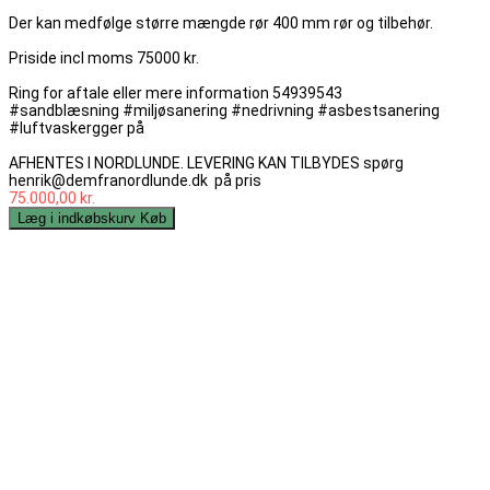
Der kan medfølge større mængde rør 400 mm rør og tilbehør.
Priside incl moms 75000 kr.
Ring for aftale eller mere information 54939543
#sandblæsning #miljøsanering #nedrivning #asbestsanering
#luftvaskergger på
AFHENTES I NORDLUNDE. LEVERING KAN TILBYDES spørg
henrik@demfranordlunde.dk på pris
75.000,00 kr.
Læg i indkøbskurv
Køb