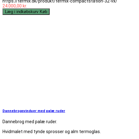
https://termix.dk/produkt/termix-compactstation-32-vx/
24.000,00 kr.
Læg i indkøbskurv
Køb
Dannebrogsvinduer med palæ ruder
Dannebrog med palæ ruder.
Hvidmalet med tynde sprosser og alm termoglas.