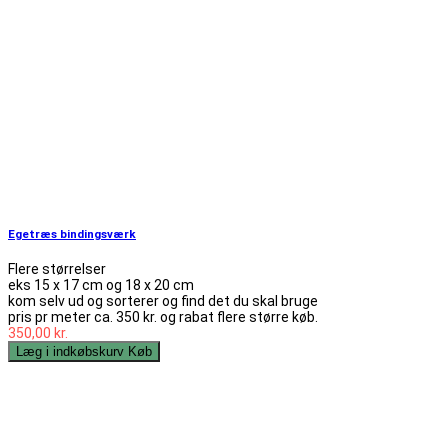
Egetræs bindingsværk
Flere størrelser
eks 15 x 17 cm og 18 x 20 cm
kom selv ud og sorterer og find det du skal bruge
pris pr meter ca. 350 kr. og rabat flere større køb.
350,00 kr.
Læg i indkøbskurv
Køb