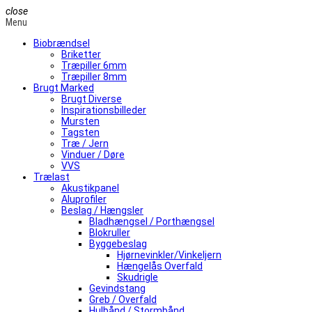
close
Menu
Biobrændsel
Briketter
Træpiller 6mm
Træpiller 8mm
Brugt Marked
Brugt Diverse
Inspirationsbilleder
Mursten
Tagsten
Træ / Jern
Vinduer / Døre
VVS
Trælast
Akustikpanel
Aluprofiler
Beslag / Hængsler
Bladhængsel / Porthængsel
Blokruller
Byggebeslag
Hjørnevinkler/Vinkeljern
Hængelås Overfald
Skudrigle
Gevindstang
Greb / Overfald
Hulbånd / Stormbånd