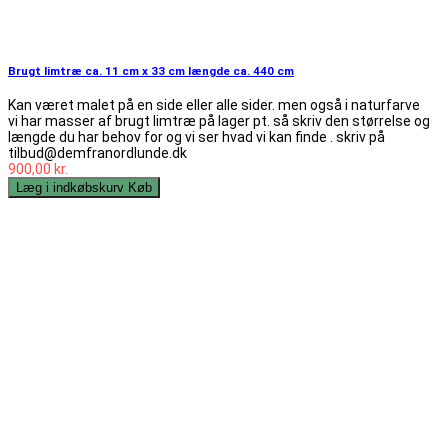
Brugt limtræ ca. 11 cm x 33 cm længde ca. 440 cm
Kan været malet på en side eller alle sider. men også i naturfarve
vi har masser af brugt limtræ på lager pt. så skriv den størrelse og
længde du har behov for og vi ser hvad vi kan finde . skriv på
tilbud@demfranordlunde.dk
900,00 kr.
Læg i indkøbskurv
Køb