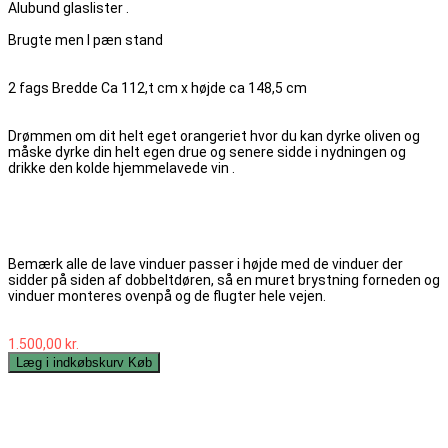
Alubund glaslister .
Brugte men I pæn stand
2 fags Bredde Ca 112,t cm x højde ca 148,5 cm
Drømmen om dit helt eget orangeriet hvor du kan dyrke oliven og
måske dyrke din helt egen drue og senere sidde i nydningen og
drikke den kolde hjemmelavede vin .
Bemærk alle de lave vinduer passer i højde med de vinduer der
sidder på siden af dobbeltdøren, så en muret brystning forneden og
vinduer monteres ovenpå og de flugter hele vejen.
1.500,00 kr.
Læg i indkøbskurv
Køb