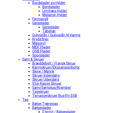
Bordplader og Hylder
Bordplader
Limtræs Hylder
Melamin Hylder
Fermacell
Gipsplader
Gipsplader
Tilbehør
Gulvspån / Gulvspån til Varme
Krydsfiner
Masonit
MDF Plader
OSB Plader
Sporplader
Søm & Skruer
Bræddebolt / Fransk Skrue
Karmskruer/Ekspansionbolte
Skive / Møtrik
Skruer Indendørs
Skruer Udendørs
Stor Kasse Skruer
Søm/Sømplug/Kramper
Tagskruer
Terrasseskruer Rustfri Stål
Tag
Bølge Tjærepap
Bølgeplader
Eternit / Bølgeplader