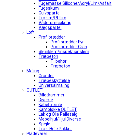
Fugemasse Silicone/Acryl/Lim/Asfalt
Fugeskum
Gulvspartel
Trælim/PU lim
Vådsrumssikring
Vægspartel
Loft
Profilbrædder
Profilbrædder Fyr
Profilbrædder Gran
Skunklem/inspektionslem
Træbeton
Tilbehør
Træbeton
Maling
Grunder
Træbeskyttelse
Universalmaling
OUTLET
Billedrammer
Diverse
Kabeltromle
Kantblokke OUTLET
Lak og Olie Pallesalg
Møbelhjul/Hjul Diverse
Spejle
Træ i Hele Pakker
Pladevarer