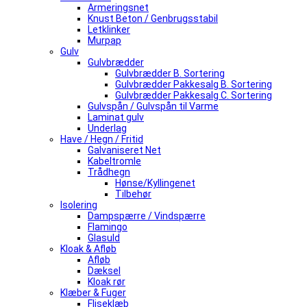
Armeringsnet
Knust Beton / Genbrugsstabil
Letklinker
Murpap
Gulv
Gulvbrædder
Gulvbrædder B. Sortering
Gulvbrædder Pakkesalg B. Sortering
Gulvbrædder Pakkesalg C. Sortering
Gulvspån / Gulvspån til Varme
Laminat gulv
Underlag
Have / Hegn / Fritid
Galvaniseret Net
Kabeltromle
Trådhegn
Hønse/Kyllingenet
Tilbehør
Isolering
Dampspærre / Vindspærre
Flamingo
Glasuld
Kloak & Afløb
Afløb
Dæksel
Kloak rør
Klæber & Fuger
Fliseklæb