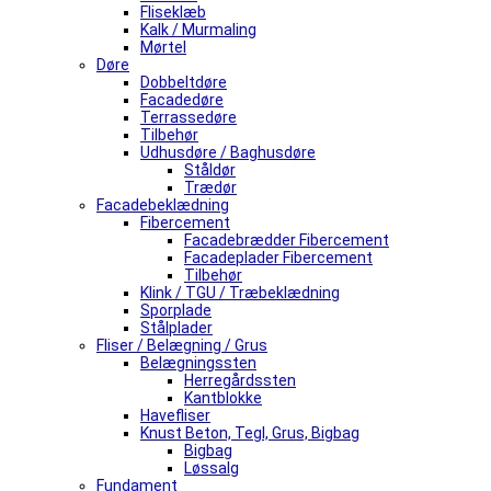
Fliseklæb
Kalk / Murmaling
Mørtel
Døre
Dobbeltdøre
Facadedøre
Terrassedøre
Tilbehør
Udhusdøre / Baghusdøre
Ståldør
Trædør
Facadebeklædning
Fibercement
Facadebrædder Fibercement
Facadeplader Fibercement
Tilbehør
Klink / TGU / Træbeklædning
Sporplade
Stålplader
Fliser / Belægning / Grus
Belægningssten
Herregårdssten
Kantblokke
Havefliser
Knust Beton, Tegl, Grus, Bigbag
Bigbag
Løssalg
Fundament