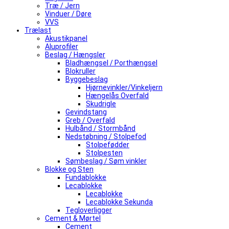
Træ / Jern
Vinduer / Døre
VVS
Trælast
Akustikpanel
Aluprofiler
Beslag / Hængsler
Bladhængsel / Porthængsel
Blokruller
Byggebeslag
Hjørnevinkler/Vinkeljern
Hængelås Overfald
Skudrigle
Gevindstang
Greb / Overfald
Hulbånd / Stormbånd
Nedstøbning / Stolpefod
Stolpefødder
Stolpesten
Sømbeslag / Søm vinkler
Blokke og Sten
Fundablokke
Lecablokke
Lecablokke
Lecablokke Sekunda
Tegloverligger
Cement & Mørtel
Cement