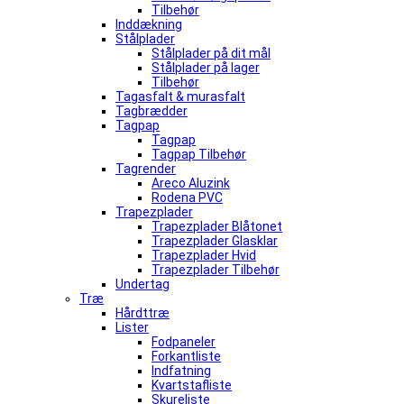
Tilbehør
Inddækning
Stålplader
Stålplader på dit mål
Stålplader på lager
Tilbehør
Tagasfalt & murasfalt
Tagbrædder
Tagpap
Tagpap
Tagpap Tilbehør
Tagrender
Areco Aluzink
Rodena PVC
Trapezplader
Trapezplader Blåtonet
Trapezplader Glasklar
Trapezplader Hvid
Trapezplader Tilbehør
Undertag
Træ
Hårdttræ
Lister
Fodpaneler
Forkantliste
Indfatning
Kvartstafliste
Skureliste