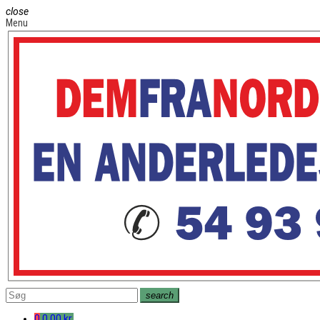
close
Menu
search
0
0,00 kr.