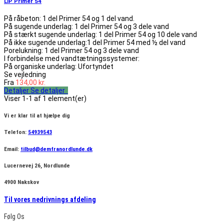
LIP Primer 54
På råbeton: 1 del Primer 54 og 1 del vand.
På sugende underlag: 1 del Primer 54 og 3 dele vand
På stærkt sugende underlag: 1 del Primer 54 og 10 dele vand
På ikke sugende underlag:1 del Primer 54 med ½ del vand
Porelukning: 1 del Primer 54 og 3 dele vand
I forbindelse med vandtætningssystemer:
På organiske underlag: Ufortyndet
Se vejledning
Fra
134,00 kr.
Detaljer
Se detaljer
Viser 1-1 af 1 element(er)
Vi er klar til at hjælpe dig
Telefon:
54939543
Email:
tilbud@demfranordlunde.dk
Lucernevej 26, Nordlunde
4900 Nakskov
Til vores nedrivnings afdeling
Følg Os