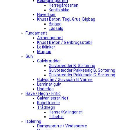
Belægningssten
Herregårdssten
Kantblokke
Havefliser
Knust Beton, Tegl, Grus, Bigbag
Bigbag
Løssalg
Fundament
Armeringsnet
Knust Beton / Genbrugsstabil
Letklinker
Murpap
Gulv
Gulvbrædder
Gulvbrædder B. Sortering
Gulvbrædder Pakkesalg B. Sortering
Gulvbrædder Pakkesalg C. Sortering
Gulvspån / Gulvspån til Varme
Laminat gulv
Underlag
Have / Hegn / Fritid
Galvaniseret Net
Kabeltromle
Trådhegn
Hønse/Kyllingenet
Tilbehør
Isolering
Dampspærre / Vindspærre