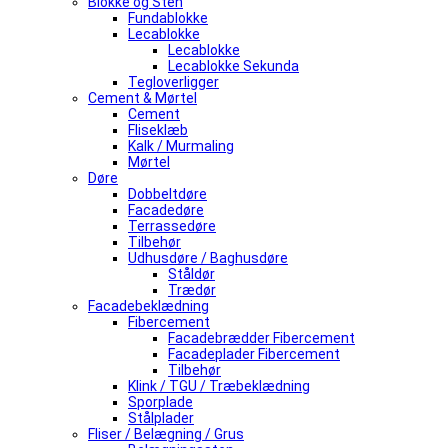
Blokke og Sten
Fundablokke
Lecablokke
Lecablokke
Lecablokke Sekunda
Tegloverligger
Cement & Mørtel
Cement
Fliseklæb
Kalk / Murmaling
Mørtel
Døre
Dobbeltdøre
Facadedøre
Terrassedøre
Tilbehør
Udhusdøre / Baghusdøre
Ståldør
Trædør
Facadebeklædning
Fibercement
Facadebrædder Fibercement
Facadeplader Fibercement
Tilbehør
Klink / TGU / Træbeklædning
Sporplade
Stålplader
Fliser / Belægning / Grus