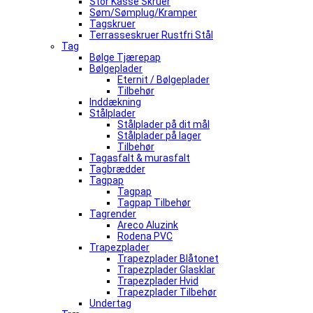
Stor Kasse Skruer
Søm/Sømplug/Kramper
Tagskruer
Terrasseskruer Rustfri Stål
Tag
Bølge Tjærepap
Bølgeplader
Eternit / Bølgeplader
Tilbehør
Inddækning
Stålplader
Stålplader på dit mål
Stålplader på lager
Tilbehør
Tagasfalt & murasfalt
Tagbrædder
Tagpap
Tagpap
Tagpap Tilbehør
Tagrender
Areco Aluzink
Rodena PVC
Trapezplader
Trapezplader Blåtonet
Trapezplader Glasklar
Trapezplader Hvid
Trapezplader Tilbehør
Undertag