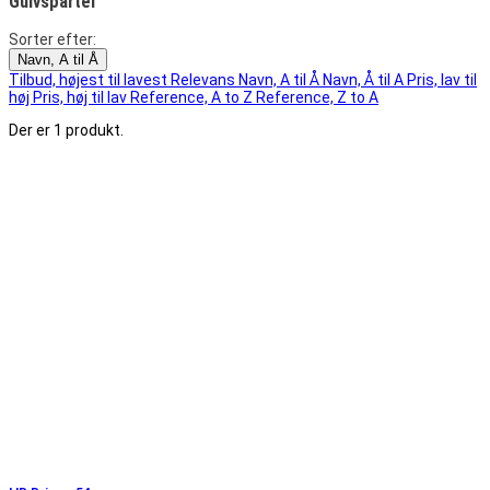
Gulvspartel
Sorter efter:
Navn, A til Å
Tilbud, højest til lavest
Relevans
Navn, A til Å
Navn, Å til A
Pris, lav til
høj
Pris, høj til lav
Reference, A to Z
Reference, Z to A
Der er 1 produkt.