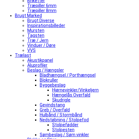
Briketter
Træpiller 6mm
Træpiller 8mm
Brugt Marked
Brugt Diverse
Inspirationsbilleder
Mursten
Tagsten
Træ / Jern
Vinduer / Døre
VVS
Trælast
Akustikpanel
Aluprofiler
Beslag / Hængsler
Bladhængsel / Porthængsel
Blokruller
Byggebeslag
Hjørnevinkler/Vinkeljern
Hængelås Overfald
Skudrigle
Gevindstang
Greb / Overfald
Hulbånd / Stormbånd
Nedstøbning / Stolpefod
Stolpefødder
Stolpesten
Sømbeslag / Søm vinkler