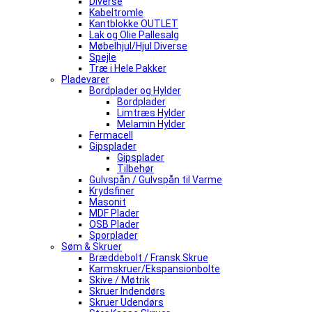
Diverse
Kabeltromle
Kantblokke OUTLET
Lak og Olie Pallesalg
Møbelhjul/Hjul Diverse
Spejle
Træ i Hele Pakker
Pladevarer
Bordplader og Hylder
Bordplader
Limtræs Hylder
Melamin Hylder
Fermacell
Gipsplader
Gipsplader
Tilbehør
Gulvspån / Gulvspån til Varme
Krydsfiner
Masonit
MDF Plader
OSB Plader
Sporplader
Søm & Skruer
Bræddebolt / Fransk Skrue
Karmskruer/Ekspansionbolte
Skive / Møtrik
Skruer Indendørs
Skruer Udendørs