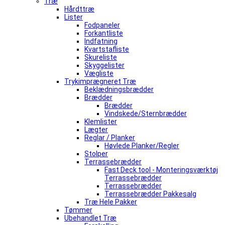
Træ
Hårdttræ
Lister
Fodpaneler
Forkantliste
Indfatning
Kvartstafliste
Skureliste
Skyggelister
Vægliste
Trykimprægneret Træ
Beklædningsbrædder
Brædder
Brædder
Vindskede/Sternbrædder
Klemlister
Lægter
Reglar / Planker
Høvlede Planker/Regler
Stolper
Terrassebrædder
Fast Deck tool - Monteringsværktøj
Terrassebrædder
Terrassebrædder
Terrassebrædder Pakkesalg
Træ Hele Pakker
Tømmer
Ubehandlet Træ