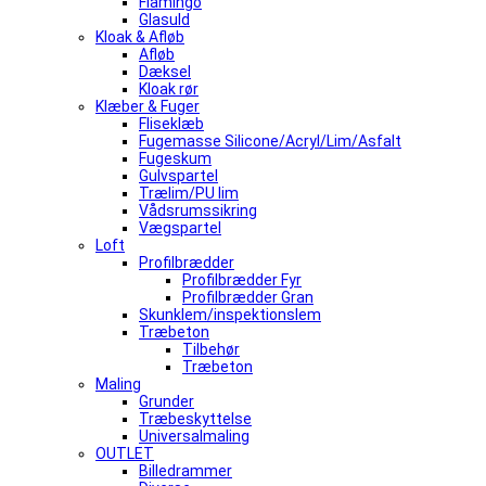
Flamingo
Glasuld
Kloak & Afløb
Afløb
Dæksel
Kloak rør
Klæber & Fuger
Fliseklæb
Fugemasse Silicone/Acryl/Lim/Asfalt
Fugeskum
Gulvspartel
Trælim/PU lim
Vådsrumssikring
Vægspartel
Loft
Profilbrædder
Profilbrædder Fyr
Profilbrædder Gran
Skunklem/inspektionslem
Træbeton
Tilbehør
Træbeton
Maling
Grunder
Træbeskyttelse
Universalmaling
OUTLET
Billedrammer