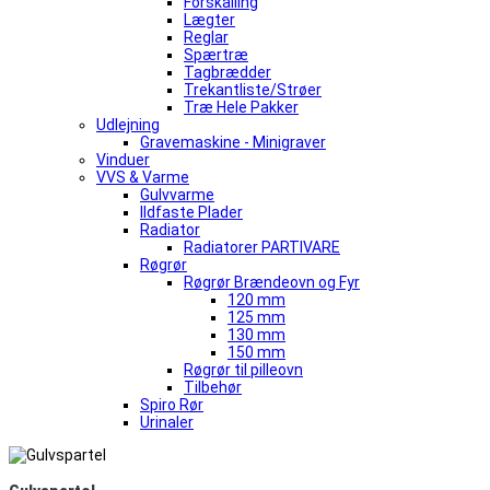
Forskalling
Lægter
Reglar
Spærtræ
Tagbrædder
Trekantliste/Strøer
Træ Hele Pakker
Udlejning
Gravemaskine - Minigraver
Vinduer
VVS & Varme
Gulvvarme
Ildfaste Plader
Radiator
Radiatorer PARTIVARE
Røgrør
Røgrør Brændeovn og Fyr
120 mm
125 mm
130 mm
150 mm
Røgrør til pilleovn
Tilbehør
Spiro Rør
Urinaler