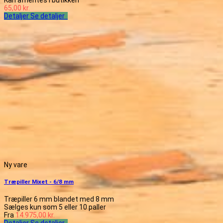
Kan afhentes i butikken
65,00 kr.
Detaljer
Se detaljer
Ny vare
Træpiller Mixet - 6/8 mm
Træpiller 6 mm blandet med 8 mm
Sælges kun som 5 eller 10 paller
Fra
14.975,00 kr.
Detaljer
Se detaljer