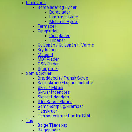
Pladevarer
Bordplader og Hylder
Bordplader
Limtræs Hylder
Melamin Hylder
Fermacell
Gipsplader
Gipsplader
Tilbehør
Gulvspån / Gulvspån til Varme
Krydsfiner
Masonit
MDF Plader
OSB Plader
Sporplader
Søm & Skruer
Bræddebolt / Fransk Skrue
Karmskruer/Ekspansionbolte
Skive / Møtrik
Skruer Indendørs
Skruer Udendørs
Stor Kasse Skruer
Søm/Sømplug/Kramper
Tagskruer
Terrasseskruer Rustfri Stål
Tag
Bølge Tjærepap
Bølgeplader