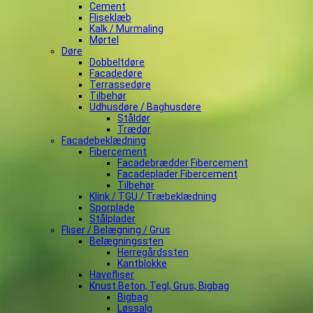
Cement
Fliseklæb
Kalk / Murmaling
Mørtel
Døre
Dobbeltdøre
Facadedøre
Terrassedøre
Tilbehør
Udhusdøre / Baghusdøre
Ståldør
Trædør
Facadebeklædning
Fibercement
Facadebrædder Fibercement
Facadeplader Fibercement
Tilbehør
Klink / TGU / Træbeklædning
Sporplade
Stålplader
Fliser / Belægning / Grus
Belægningssten
Herregårdssten
Kantblokke
Havefliser
Knust Beton, Tegl, Grus, Bigbag
Bigbag
Løssalg