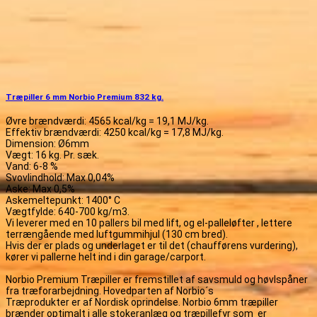
Træpiller 6 mm Norbio Premium 832 kg.
Øvre brændværdi: 4565 kcal/kg = 19,1 MJ/kg.
Effektiv brændværdi: 4250 kcal/kg = 17,8 MJ/kg.
Dimension: Ø6mm
Vægt: 16 kg. Pr. sæk.
Vand: 6-8 %
Svovlindhold: Max 0,04%
Aske: Max 0,5%
Askemeltepunkt: 1400° C
Vægtfylde: 640-700 kg/m3.
Vi leverer med en 10 pallers bil med lift, og el-palleløfter , lettere
terrængående med luftgummihjul (130 cm bred).
Hvis der er plads og underlaget er til det (chaufførens vurdering),
kører vi pallerne helt ind i din garage/carport.
Norbio Premium Træpiller er fremstillet af savsmuld og høvlspåner
fra træforarbejdning. Hovedparten af Norbio´s
Træprodukter er af Nordisk oprindelse. Norbio 6mm træpiller
brænder optimalt i alle stokeranlæg og træpillefyr som er