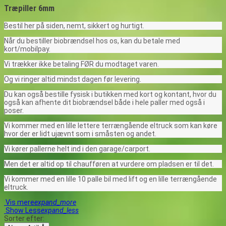
Træpiller 6mm
Bestil her på siden, nemt, sikkert og hurtigt.
Når du bestiller biobrændsel hos os, kan du betale med
kort/mobilpay.
Vi trækker ikke betaling FØR du modtaget varen.
Og vi ringer altid mindst dagen før levering.
Du kan også bestille fysisk i butikken med kort og kontant, hvor du
også kan afhente dit biobrændsel både i hele paller med også i
poser.
Vi kommer med en lille lettere terrængående eltruck som kan køre
hvor der er lidt ujævnt som i småsten og andet.
Vi kører pallerne helt ind i den garage/carport.
Men det er altid op til chaufføren at vurdere om pladsen er til det.
Vi kommer med en lille 10 palle bil med lift og en lille terrængående
eltruck.
Vis mere
expand_more
Show Less
expand_less
Sorter efter: