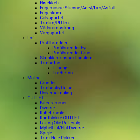
Fliseklæb
Fugemasse Silicone/Acryl/Lim/Asfalt
Fugeskum
Gulvspartel
Trælim/PU lim
Vådsrumssikring
Vægspartel
Loft
Profilbrædder
Profilbrædder Fyr
Profilbrædder Gran
Skunklem/inspektionslem
Træbeton
Tilbehør
Træbeton
Maling
Grunder
Træbeskyttelse
Universalmaling
OUTLET
Billedrammer
Diverse
Kabeltromle
Kantblokke OUTLET
Lak og Olie Pallesalg
Møbelhjul/Hjul Diverse
Spejle
Træ i Hele Pakker