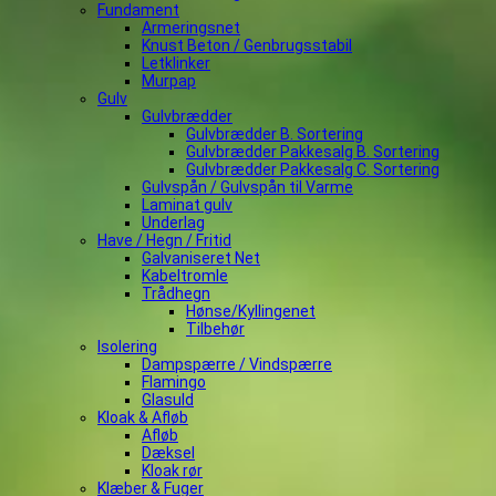
Fundament
Armeringsnet
Knust Beton / Genbrugsstabil
Letklinker
Murpap
Gulv
Gulvbrædder
Gulvbrædder B. Sortering
Gulvbrædder Pakkesalg B. Sortering
Gulvbrædder Pakkesalg C. Sortering
Gulvspån / Gulvspån til Varme
Laminat gulv
Underlag
Have / Hegn / Fritid
Galvaniseret Net
Kabeltromle
Trådhegn
Hønse/Kyllingenet
Tilbehør
Isolering
Dampspærre / Vindspærre
Flamingo
Glasuld
Kloak & Afløb
Afløb
Dæksel
Kloak rør
Klæber & Fuger