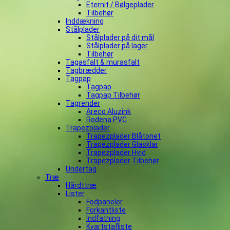
Eternit / Bølgeplader
Tilbehør
Inddækning
Stålplader
Stålplader på dit mål
Stålplader på lager
Tilbehør
Tagasfalt & murasfalt
Tagbrædder
Tagpap
Tagpap
Tagpap Tilbehør
Tagrender
Areco Aluzink
Rodena PVC
Trapezplader
Trapezplader Blåtonet
Trapezplader Glasklar
Trapezplader Hvid
Trapezplader Tilbehør
Undertag
Træ
Hårdttræ
Lister
Fodpaneler
Forkantliste
Indfatning
Kvartstafliste