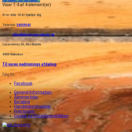
Viser 1-4 af 4 element(er)
Vi er klar til at hjælpe dig
Telefon:
54939543
Email:
tilbud@demfranordlunde.dk
Lucernevej 26, Nordlunde
4900 Nakskov
Til vores nedrivnings afdeling
Følg Os
Facebook
Generel Information
Åbningstider
Betaling
Handelsbetingelser
Fragtpriser
Cookie og Privatlivspolitikken