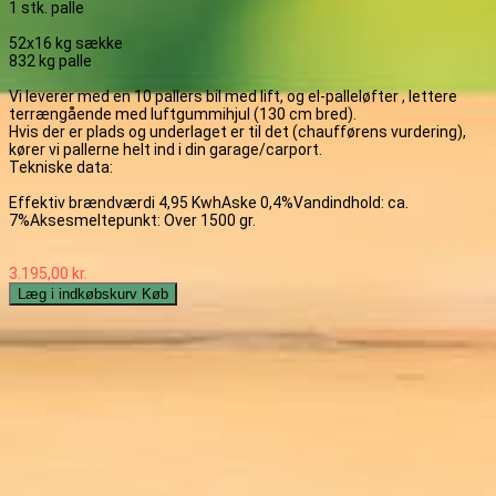
1 stk. palle
52x16 kg sække
832 kg palle
Vi leverer med en 10 pallers bil med lift, og el-palleløfter , lettere
terrængående med luftgummihjul (130 cm bred).
Hvis der er plads og underlaget er til det (chaufførens vurdering),
kører vi pallerne helt ind i din garage/carport.
Tekniske data:
Effektiv brændværdi 4,95 KwhAske 0,4%Vandindhold: ca.
7%Aksesmeltepunkt: Over 1500 gr.
3.195,00 kr.
Læg i indkøbskurv
Køb