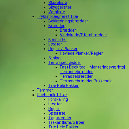
Skureliste
Skyggelister
Vægliste
Trykimprægneret Træ
Beklædningsbrædder
Brædder
Brædder
Vindskede/Sternbrædder
Klemlister
Lægter
Reglar / Planker
Høvlede Planker/Regler
Stolper
Terrassebrædder
Fast Deck tool - Monteringsværktøj
Terrassebrædder
Terrassebrædder
Terrassebrædder Pakkesalg
Træ Hele Pakker
Tømmer
Ubehandlet Træ
Forskalling
Lægter
Reglar
Spærtræ
Tagbrædder
Trekantliste/Strøer
Træ Hele Pakker