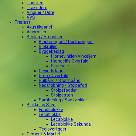
Tagsten
Træ / Jern
Vinduer / Døre
VVS
Trælast
Akustikpanel
Aluprofiler
Beslag / Hængsler
Bladhængsel / Porthængsel
Blokruller
Byggebeslag
Hjørnevinkler/Vinkeljern
Hængelås Overfald
Skudrigle
Gevindstang
Greb / Overfald
Hulbånd / Stormbånd
Nedstøbning / Stolpefod
Stolpefødder
Stolpesten
Sømbeslag / Søm vinkler
Blokke og Sten
Fundablokke
Lecablokke
Lecablokke
Lecablokke Sekunda
Tegloverligger
Cement & Mørtel