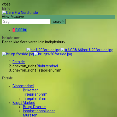
close
Menu
view_headline
search
0
0,00 kr.
Indkøbskurv
Der er ikke flere varer i din indkøbskurv
Forside
chevron_right
Biobrændsel
chevron_right
Træpiller 6mm
Forside
Biobrændsel
Briketter
Træpiller 6mm
Træpiller 8mm
Brugt Marked
Brugt Diverse
Inspirationsbilleder
Mursten