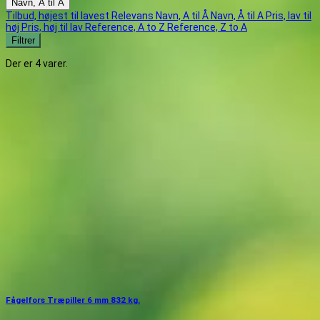
Navn, A til Å
Tilbud, højest til lavest
Relevans
Navn, A til Å
Navn, Å til A
Pris, lav til
høj
Pris, høj til lav
Reference, A to Z
Reference, Z to A
Filtrer
Der er 4 varer.
Fågelfors Træpiller 6 mm 832 kg.