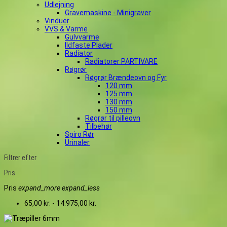
Udlejning
Gravemaskine - Minigraver
Vinduer
VVS & Varme
Gulvvarme
Ildfaste Plader
Radiator
Radiatorer PARTIVARE
Røgrør
Røgrør Brændeovn og Fyr
120 mm
125 mm
130 mm
150 mm
Røgrør til pilleovn
Tilbehør
Spiro Rør
Urinaler
Filtrer efter
Pris
Pris
expand_more
expand_less
65,00 kr. - 14.975,00 kr.