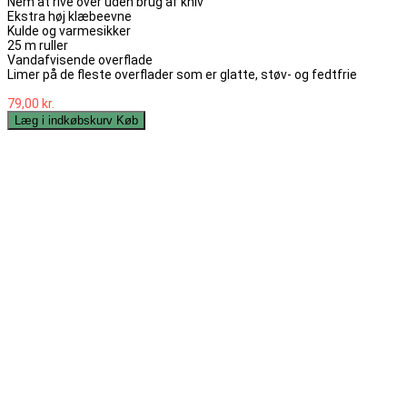
Nem at rive over uden brug af kniv
Ekstra høj klæbeevne
Kulde og varmesikker
25 m ruller
Vandafvisende overflade
Limer på de fleste overflader som er glatte, støv- og fedtfrie
79,00 kr.
Læg i indkøbskurv
Køb