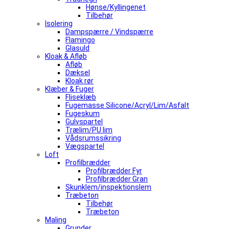
Hønse/Kyllingenet
Tilbehør
Isolering
Dampspærre / Vindspærre
Flamingo
Glasuld
Kloak & Afløb
Afløb
Dæksel
Kloak rør
Klæber & Fuger
Fliseklæb
Fugemasse Silicone/Acryl/Lim/Asfalt
Fugeskum
Gulvspartel
Trælim/PU lim
Vådsrumssikring
Vægspartel
Loft
Profilbrædder
Profilbrædder Fyr
Profilbrædder Gran
Skunklem/inspektionslem
Træbeton
Tilbehør
Træbeton
Maling
Grunder