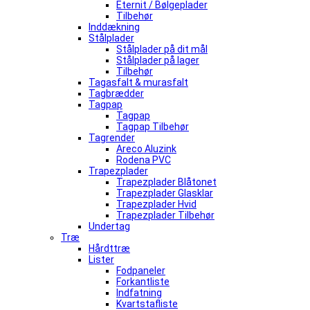
Eternit / Bølgeplader
Tilbehør
Inddækning
Stålplader
Stålplader på dit mål
Stålplader på lager
Tilbehør
Tagasfalt & murasfalt
Tagbrædder
Tagpap
Tagpap
Tagpap Tilbehør
Tagrender
Areco Aluzink
Rodena PVC
Trapezplader
Trapezplader Blåtonet
Trapezplader Glasklar
Trapezplader Hvid
Trapezplader Tilbehør
Undertag
Træ
Hårdttræ
Lister
Fodpaneler
Forkantliste
Indfatning
Kvartstafliste