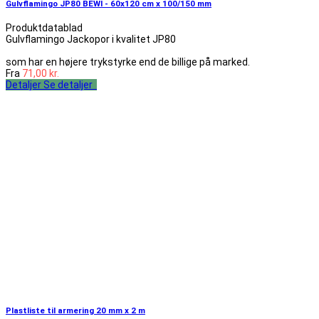
Gulvflamingo JP80 BEWI - 60x120 cm x 100/150 mm
Produktdatablad
Gulvflamingo Jackopor i kvalitet JP80
som har en højere trykstyrke end de billige på marked.
Fra
71,00 kr.
Detaljer
Se detaljer
Plastliste til armering 20 mm x 2 m