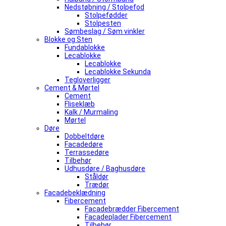
Nedstøbning / Stolpefod
Stolpefødder
Stolpesten
Sømbeslag / Søm vinkler
Blokke og Sten
Fundablokke
Lecablokke
Lecablokke
Lecablokke Sekunda
Tegloverligger
Cement & Mørtel
Cement
Fliseklæb
Kalk / Murmaling
Mørtel
Døre
Dobbeltdøre
Facadedøre
Terrassedøre
Tilbehør
Udhusdøre / Baghusdøre
Ståldør
Trædør
Facadebeklædning
Fibercement
Facadebrædder Fibercement
Facadeplader Fibercement
Tilbehør