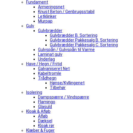
Fundament
Armeringsnet
Knust Beton / Genbrugsstabil
Letklinker
Murpap
Gulv
Gulvbrædder
Gulvbrædder B. Sortering
Gulvbrædder Pakkesalg B. Sortering
Gulvbrædder Pakkesalg C. Sortering
Gulvspån / Gulvspån til Varme
Laminat gulv
Underlag
Have / Hegn / Fritid
Galvaniseret Net
Kabeltromle
Trådhegn
Hønse/Kyllingenet
Tilbehør
Isolering
Dampspærre / Vindspærre
Flamingo
Glasuld
Kloak & Afløb
Afløb
Dæksel
Kloak rør
Klæber & Fuger