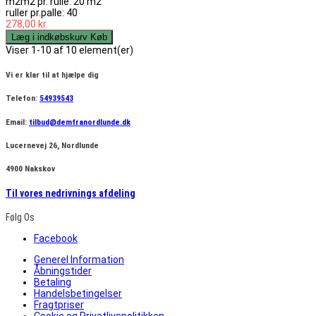
m2m2 pr. rulle: 20 m2
ruller pr.palle: 40
278,00 kr.
Læg i indkøbskurv
Køb
Viser 1-10 af 10 element(er)
Vi er klar til at hjælpe dig
Telefon:
54939543
Email:
tilbud@demfranordlunde.dk
Lucernevej 26, Nordlunde
4900 Nakskov
Til vores nedrivnings afdeling
Følg Os
Facebook
Generel Information
Åbningstider
Betaling
Handelsbetingelser
Fragtpriser