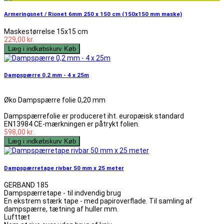
Armeringsnet / Rionet 6mm 250 x 150 cm (150x150 mm maske)
Maskestørrelse 15x15 cm
229,00 kr.
Læg i indkøbskurv
Køb
Dampspærre 0,2 mm - 4 x 25m
Øko Dampspærre folie 0,20 mm
Dampspærrefolie er produceret iht. europæisk standard
EN13984 CE-mærkningen er påtrykt folien.
598,00 kr.
Læg i indkøbskurv
Køb
Dampspærretape rivbar 50 mm x 25 meter
GERBAND 185
Dampspærretape - til indvendig brug
En ekstrem stærk tape - med papiroverflade. Til samling af
dampspærre, tætning af huller mm.
Lufttæt