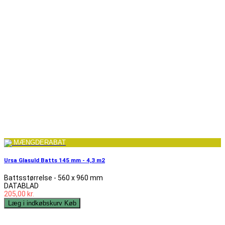
MÆNGDERABAT
Ursa Glasuld Batts 145 mm - 4,3 m2
Battsstørrelse - 560 x 960 mm
DATABLAD
205,00 kr.
Læg i indkøbskurv
Køb