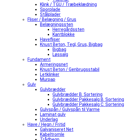
Klink / TGU / Træbeklædning
Sporplade
Stålplader
Fliser / Belægning / Grus
Belægningssten
Herregårdssten
Kantblokke
Havefliser
Knust Beton, Tegl, Grus, Bigbag
Bigbag
Løssalg
Fundament
Armeringsnet
Knust Beton / Genbrugsstabil
Letklinker
Murpap
Gulv
Gulvbrædder
Gulvbrædder B. Sortering
Gulvbrædder Pakkesalg B. Sortering
Gulvbrædder Pakkesalg C. Sortering
Gulvspån / Gulvspån til Varme
Laminat gulv
Underlag
Have / Hegn / Fritid
Galvaniseret Net
Kabeltromle
Trådhegn