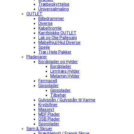
Træbeskyttelse
Universalmaling
OUTLET
Billedrammer
Diverse
Kabeltromle
Kantblokke OUTLET
Lak og Olie Pallesalg
Møbelhjul/Hjul Diverse
Spejle
Træ i Hele Pakker
Pladevarer
Bordplader og Hylder
Bordplader
Limtræs Hylder
Melamin Hylder
Fermacell
Gipsplader
Gipsplader
Tilbehør
Gulvspån / Gulvspån til Varme
Krydsfiner
Masonit
MDF Plader
OSB Plader
Sporplader
Søm & Skruer
Bræddebolt / Fransk Skrue