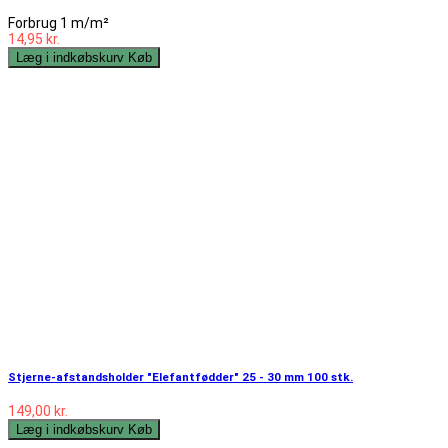
Forbrug 1 m/m²
14,95 kr.
Læg i indkøbskurv
Køb
Stjerne-afstandsholder "Elefantfødder" 25 - 30 mm 100 stk.
149,00 kr.
Læg i indkøbskurv
Køb