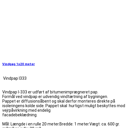
Vindpap 1x20 meter
Vindpap I333
Vindpap I-333 er udført af bitumenimprægneret pap.
Formål ved vindpap er udvendig vindtætning af bygningen.
Pappet er diffusionsåbent og skal derfor monteres direkte på
isoleringens kolde side. Pappet skal hurtigst muligt beskyttes mod
vejrpåvirkning med endelig
facadebeklædning.
Mål: Længde i en rulle 20 meter.Bredde: 1 meter.Vægt: ca. 600 gr.