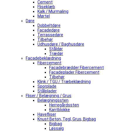
Cement
Fliseklæb
Kalk / Murmaling
Mørtel
Døre
Dobbeltdøre
Facadedøre
Terrassedøre
Tilbehør
Udhusdøre / Baghusdøre
Ståldør
Trædør
Facadebeklædning
Fibercement
Facadebrædder Fibercement
Facadeplader Fibercement
Tilbehør
Klink / TGU / Træbeklædning
Sporplade
Stålplader
Fliser / Belægning / Grus
Belægningssten
Herregårdssten
Kantblokke
Havefliser
Knust Beton, Tegl, Grus, Bigbag
Bigbag
Løssalg