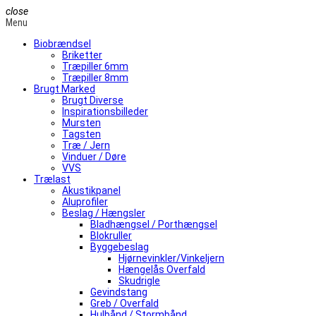
close
Menu
Biobrændsel
Briketter
Træpiller 6mm
Træpiller 8mm
Brugt Marked
Brugt Diverse
Inspirationsbilleder
Mursten
Tagsten
Træ / Jern
Vinduer / Døre
VVS
Trælast
Akustikpanel
Aluprofiler
Beslag / Hængsler
Bladhængsel / Porthængsel
Blokruller
Byggebeslag
Hjørnevinkler/Vinkeljern
Hængelås Overfald
Skudrigle
Gevindstang
Greb / Overfald
Hulbånd / Stormbånd