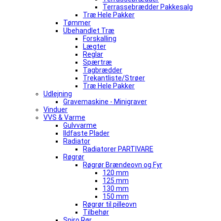
Terrassebrædder Pakkesalg
Træ Hele Pakker
Tømmer
Ubehandlet Træ
Forskalling
Lægter
Reglar
Spærtræ
Tagbrædder
Trekantliste/Strøer
Træ Hele Pakker
Udlejning
Gravemaskine - Minigraver
Vinduer
VVS & Varme
Gulvvarme
Ildfaste Plader
Radiator
Radiatorer PARTIVARE
Røgrør
Røgrør Brændeovn og Fyr
120 mm
125 mm
130 mm
150 mm
Røgrør til pilleovn
Tilbehør
Spiro Rør