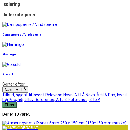
Isolering
Underkategorier
Dampspærre / Vindspærre
Flamingo
Glasuld
Sorter efter:
Navn, A til Å
Tilbud, højest til lavest
Relevans
Navn, A til Å
Navn, Å til A
Pris, lav til
høj
Pris, høj til lav
Reference, A to Z
Reference, Z to A
Filtrer
Der er 10 varer.
MÆNGDERABAT