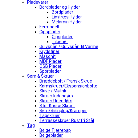
Pladevarer
Bordplader og Hylder
Bordplader
Limtræs Hylder
Melamin Hylder
Fermacell
Gipsplader
Gipsplader
Tilbehør
Gulvspån / Gulvspån til Varme
Krydsfiner
Masonit
MDF Plader
OSB Plader
Sporplader
Søm & Skruer
Bræddebolt / Fransk Skrue
Karmskruer/Ekspansionbolte
Skive / Møtrik
Skruer Indendørs
Skruer Udendørs
Stor Kasse Skruer
Søm/Sømplug/Kramper
Tagskruer
Terrasseskruer Rustfri Stål
Tag
Bølge Tjærepap
Bølgeplader