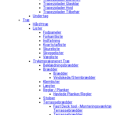
Trapezplader Glasklar
Trapezplader Hvid
Trapezplader Tilbehør
Undertag
Træ
Hårdttræ
Lister
Fodpaneler
Forkantliste
Indfatning
Kvartstafliste
Skureliste
Skyggelister
Vægliste
Trykimprægneret Træ
Beklædningsbrædder
Brædder
Brædder
Vindskede/Sternbrædder
Klemlister
Lægter
Reglar / Planker
Høvlede Planker/Regler
Stolper
Terrassebrædder
Fast Deck tool - Monteringsværktøj
Terrassebrædder
Terrassebrædder