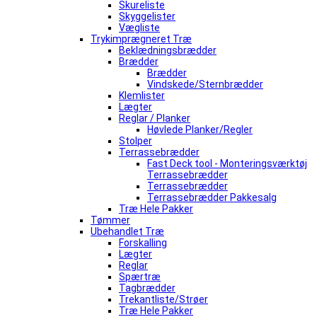
Skureliste
Skyggelister
Vægliste
Trykimprægneret Træ
Beklædningsbrædder
Brædder
Brædder
Vindskede/Sternbrædder
Klemlister
Lægter
Reglar / Planker
Høvlede Planker/Regler
Stolper
Terrassebrædder
Fast Deck tool - Monteringsværktøj
Terrassebrædder
Terrassebrædder
Terrassebrædder Pakkesalg
Træ Hele Pakker
Tømmer
Ubehandlet Træ
Forskalling
Lægter
Reglar
Spærtræ
Tagbrædder
Trekantliste/Strøer
Træ Hele Pakker