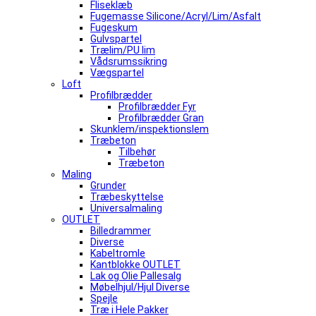
Fliseklæb
Fugemasse Silicone/Acryl/Lim/Asfalt
Fugeskum
Gulvspartel
Trælim/PU lim
Vådsrumssikring
Vægspartel
Loft
Profilbrædder
Profilbrædder Fyr
Profilbrædder Gran
Skunklem/inspektionslem
Træbeton
Tilbehør
Træbeton
Maling
Grunder
Træbeskyttelse
Universalmaling
OUTLET
Billedrammer
Diverse
Kabeltromle
Kantblokke OUTLET
Lak og Olie Pallesalg
Møbelhjul/Hjul Diverse
Spejle
Træ i Hele Pakker