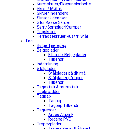
Karmskruer/Ekspansionbolte
Skive / Møtrik
Skruer Indendørs
Skruer Udendørs
Stor Kasse Skruer
Søm/Sømplug/Kramper
Tagskruer
Terrasseskruer Rustfri Stål
Tag
Bølge Tjærepap
Bølgeplader
Eternit / Bølgeplader
Tilbehør
Inddækning
Stålplader
Stålplader på dit mål
Stålplader på lager
Tilbehør
Tagasfalt & murasfalt
Tagbrædder
Tagpap
Tagpap
Tagpap Tilbehør
Tagrender
Areco Aluzink
Rodena PVC
Trapezplader
Trapezplader Blåtonet