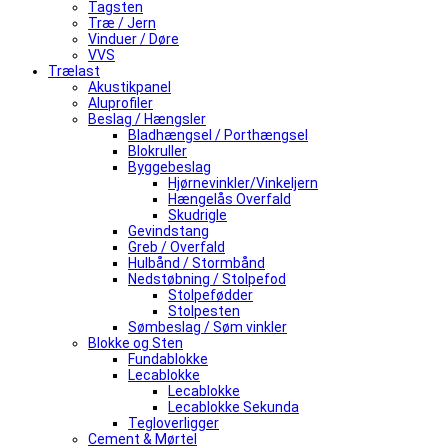
Tagsten
Træ / Jern
Vinduer / Døre
VVS
Trælast
Akustikpanel
Aluprofiler
Beslag / Hængsler
Bladhængsel / Porthængsel
Blokruller
Byggebeslag
Hjørnevinkler/Vinkeljern
Hængelås Overfald
Skudrigle
Gevindstang
Greb / Overfald
Hulbånd / Stormbånd
Nedstøbning / Stolpefod
Stolpefødder
Stolpesten
Sømbeslag / Søm vinkler
Blokke og Sten
Fundablokke
Lecablokke
Lecablokke
Lecablokke Sekunda
Tegloverligger
Cement & Mørtel