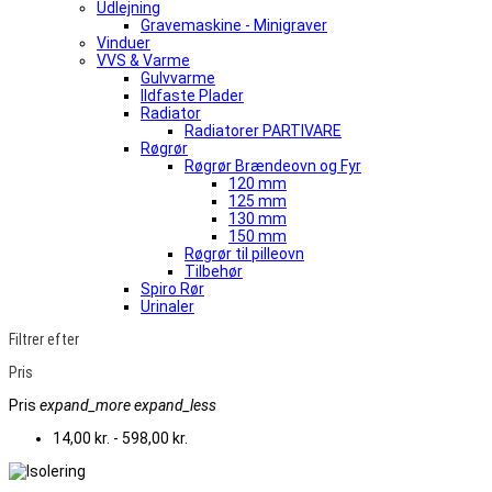
Udlejning
Gravemaskine - Minigraver
Vinduer
VVS & Varme
Gulvvarme
Ildfaste Plader
Radiator
Radiatorer PARTIVARE
Røgrør
Røgrør Brændeovn og Fyr
120 mm
125 mm
130 mm
150 mm
Røgrør til pilleovn
Tilbehør
Spiro Rør
Urinaler
Filtrer efter
Pris
Pris
expand_more
expand_less
14,00 kr. - 598,00 kr.