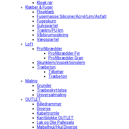
Kloak rør
Klæber & Fuger
Fliseklæb
Fugemasse Silicone/Acryl/Lim/Asfalt
Fugeskum
Gulvspartel
Trælim/PU lim
Vådsrumssikring
Vægspartel
Loft
Profilbrædder
Profilbrædder Fyr
Profilbrædder Gran
Skunklem/inspektionslem
Træbeton
Tilbehør
Træbeton
Maling
Grunder
Træbeskyttelse
Universalmaling
OUTLET
Billedrammer
Diverse
Kabeltromle
Kantblokke OUTLET
Lak og Olie Pallesalg
Møbelhjul/Hjul Diverse