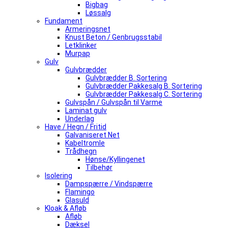
Bigbag
Løssalg
Fundament
Armeringsnet
Knust Beton / Genbrugsstabil
Letklinker
Murpap
Gulv
Gulvbrædder
Gulvbrædder B. Sortering
Gulvbrædder Pakkesalg B. Sortering
Gulvbrædder Pakkesalg C. Sortering
Gulvspån / Gulvspån til Varme
Laminat gulv
Underlag
Have / Hegn / Fritid
Galvaniseret Net
Kabeltromle
Trådhegn
Hønse/Kyllingenet
Tilbehør
Isolering
Dampspærre / Vindspærre
Flamingo
Glasuld
Kloak & Afløb
Afløb
Dæksel