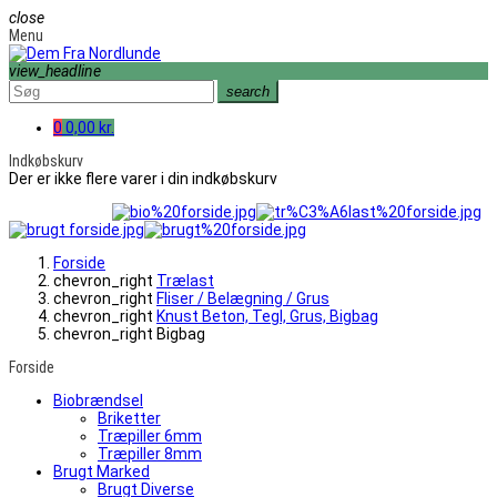
close
Menu
view_headline
search
0
0,00 kr.
Indkøbskurv
Der er ikke flere varer i din indkøbskurv
Forside
chevron_right
Trælast
chevron_right
Fliser / Belægning / Grus
chevron_right
Knust Beton, Tegl, Grus, Bigbag
chevron_right
Bigbag
Forside
Biobrændsel
Briketter
Træpiller 6mm
Træpiller 8mm
Brugt Marked
Brugt Diverse