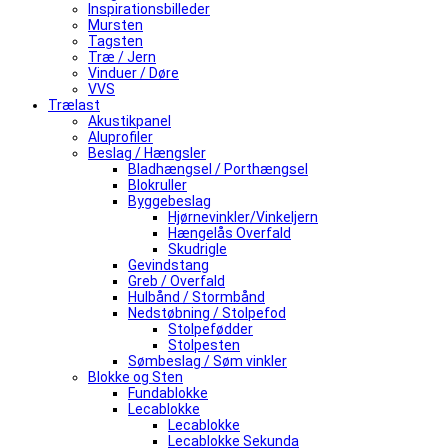
Inspirationsbilleder
Mursten
Tagsten
Træ / Jern
Vinduer / Døre
VVS
Trælast
Akustikpanel
Aluprofiler
Beslag / Hængsler
Bladhængsel / Porthængsel
Blokruller
Byggebeslag
Hjørnevinkler/Vinkeljern
Hængelås Overfald
Skudrigle
Gevindstang
Greb / Overfald
Hulbånd / Stormbånd
Nedstøbning / Stolpefod
Stolpefødder
Stolpesten
Sømbeslag / Søm vinkler
Blokke og Sten
Fundablokke
Lecablokke
Lecablokke
Lecablokke Sekunda