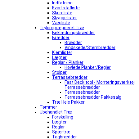
Indfatning
Kvartstafliste
Skureliste
Skyggelister
Vægliste
Trykimprægneret Træ
Beklædningsbrædder
Brædder
Brædder
Vindskede/Sternbrædder
Klemlister
Lægter
Reglar / Planker
Høvlede Planker/Regler
Stolper
Terrassebrædder
Fast Deck tool - Monteringsværktøj
Terrassebrædder
Terrassebrædder
Terrassebrædder Pakkesalg
Træ Hele Pakker
Tømmer
Ubehandlet Træ
Forskalling
Lægter
Reglar
Spærtræ
Tagbrædder