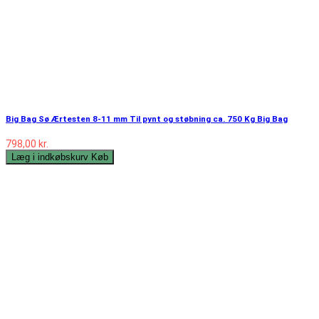
Big Bag Sø Ærtesten 8-11 mm Til pynt og støbning ca. 750 Kg Big Bag
798,00 kr.
Læg i indkøbskurv
Køb