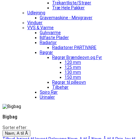
Trekantliste/Strøer
Træ Hele Pakker
Udlejning
Gravemaskine - Minigraver
Vinduer
VVS & Varme
Gulvvarme
Ildfaste Plader
Radiator
Radiatorer PARTIVARE
Røgrør
Røgrør Brændeovn og Fyr
120 mm
125 mm
130 mm
150 mm
Røgrør til pilleovn
Tilbehør
Spiro Rør
Urinaler
Bigbag
Sorter efter:
Navn, A til Å
Tilbud, højest til lavest
Relevans
Navn, A til Å
Navn, Å til A
Pris, lav til