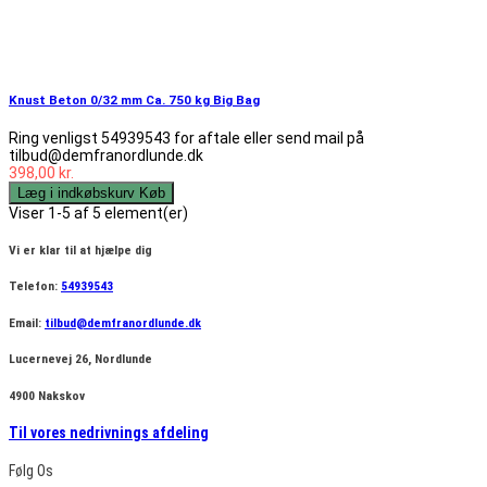
Knust Beton 0/32 mm Ca. 750 kg Big Bag
Ring venligst 54939543 for aftale eller send mail på
tilbud@demfranordlunde.dk
398,00 kr.
Læg i indkøbskurv
Køb
Viser 1-5 af 5 element(er)
Vi er klar til at hjælpe dig
Telefon:
54939543
Email:
tilbud@demfranordlunde.dk
Lucernevej 26, Nordlunde
4900 Nakskov
Til vores nedrivnings afdeling
Følg Os