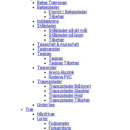
Bølge Tjærepap
Bølgeplader
Eternit / Bølgeplader
Tilbehør
Inddækning
Stålplader
Stålplader på dit mål
Stålplader på lager
Tilbehør
Tagasfalt & murasfalt
Tagbrædder
Tagpap
Tagpap
Tagpap Tilbehør
Tagrender
Areco Aluzink
Rodena PVC
Trapezplader
Trapezplader Blåtonet
Trapezplader Glasklar
Trapezplader Hvid
Trapezplader Tilbehør
Undertag
Træ
Hårdttræ
Lister
Fodpaneler
Forkantliste