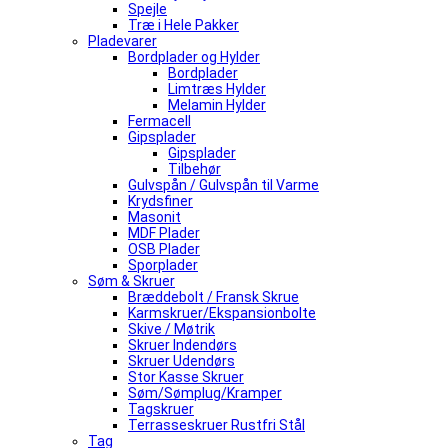
Spejle
Træ i Hele Pakker
Pladevarer
Bordplader og Hylder
Bordplader
Limtræs Hylder
Melamin Hylder
Fermacell
Gipsplader
Gipsplader
Tilbehør
Gulvspån / Gulvspån til Varme
Krydsfiner
Masonit
MDF Plader
OSB Plader
Sporplader
Søm & Skruer
Bræddebolt / Fransk Skrue
Karmskruer/Ekspansionbolte
Skive / Møtrik
Skruer Indendørs
Skruer Udendørs
Stor Kasse Skruer
Søm/Sømplug/Kramper
Tagskruer
Terrasseskruer Rustfri Stål
Tag