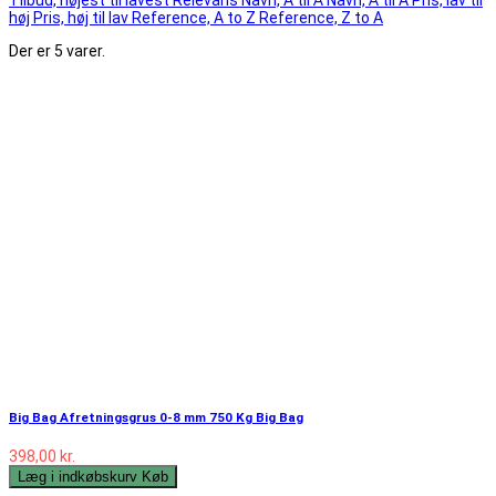
høj
Pris, høj til lav
Reference, A to Z
Reference, Z to A
Der er 5 varer.
Big Bag Afretningsgrus 0-8 mm 750 Kg Big Bag
398,00 kr.
Læg i indkøbskurv
Køb