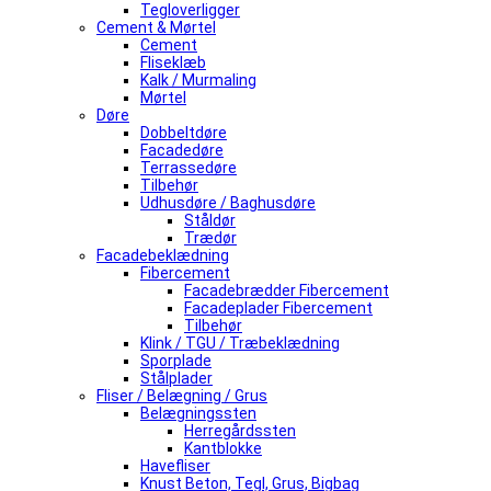
Tegloverligger
Cement & Mørtel
Cement
Fliseklæb
Kalk / Murmaling
Mørtel
Døre
Dobbeltdøre
Facadedøre
Terrassedøre
Tilbehør
Udhusdøre / Baghusdøre
Ståldør
Trædør
Facadebeklædning
Fibercement
Facadebrædder Fibercement
Facadeplader Fibercement
Tilbehør
Klink / TGU / Træbeklædning
Sporplade
Stålplader
Fliser / Belægning / Grus
Belægningssten
Herregårdssten
Kantblokke
Havefliser
Knust Beton, Tegl, Grus, Bigbag