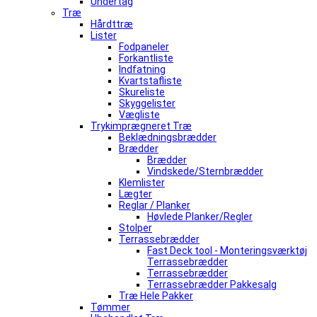
Undertag
Træ
Hårdttræ
Lister
Fodpaneler
Forkantliste
Indfatning
Kvartstafliste
Skureliste
Skyggelister
Vægliste
Trykimprægneret Træ
Beklædningsbrædder
Brædder
Brædder
Vindskede/Sternbrædder
Klemlister
Lægter
Reglar / Planker
Høvlede Planker/Regler
Stolper
Terrassebrædder
Fast Deck tool - Monteringsværktøj
Terrassebrædder
Terrassebrædder
Terrassebrædder Pakkesalg
Træ Hele Pakker
Tømmer