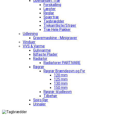
Ubehandlet Træ
Forskalling
Lægter
Reglar
Spærtræ
Tagbrædder
Trekantliste/Strøer
Træ Hele Pakker
Udlejning
Gravemaskine - Minigraver
Vinduer
VVS & Varme
Gulvvarme
Ildfaste Plader
Radiator
Radiatorer PARTIVARE
Røgrør
Røgrør Brændeovn og Fyr
120 mm
125 mm
130 mm
150 mm
Røgrør til pilleovn
Tilbehør
Spiro Rør
Urinaler