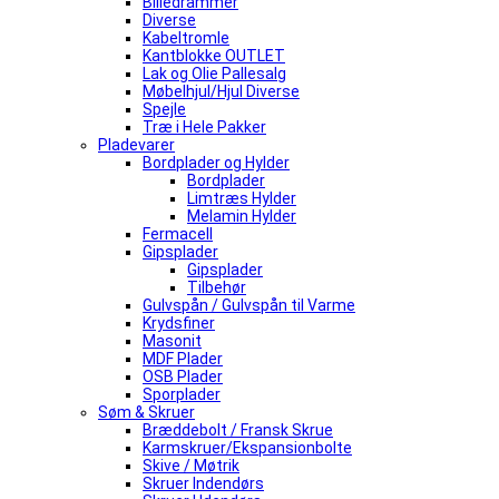
Billedrammer
Diverse
Kabeltromle
Kantblokke OUTLET
Lak og Olie Pallesalg
Møbelhjul/Hjul Diverse
Spejle
Træ i Hele Pakker
Pladevarer
Bordplader og Hylder
Bordplader
Limtræs Hylder
Melamin Hylder
Fermacell
Gipsplader
Gipsplader
Tilbehør
Gulvspån / Gulvspån til Varme
Krydsfiner
Masonit
MDF Plader
OSB Plader
Sporplader
Søm & Skruer
Bræddebolt / Fransk Skrue
Karmskruer/Ekspansionbolte
Skive / Møtrik
Skruer Indendørs