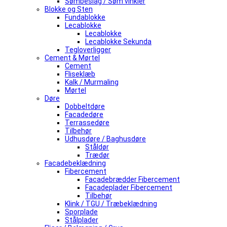
Sømbeslag / Søm vinkler
Blokke og Sten
Fundablokke
Lecablokke
Lecablokke
Lecablokke Sekunda
Tegloverligger
Cement & Mørtel
Cement
Fliseklæb
Kalk / Murmaling
Mørtel
Døre
Dobbeltdøre
Facadedøre
Terrassedøre
Tilbehør
Udhusdøre / Baghusdøre
Ståldør
Trædør
Facadebeklædning
Fibercement
Facadebrædder Fibercement
Facadeplader Fibercement
Tilbehør
Klink / TGU / Træbeklædning
Sporplade
Stålplader