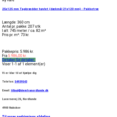
25x125 mm Tagbrædder høvlet (dækmål 21x120 mm) - Pakketræ
Længde: 360 cm
Antal pr. pakke: 207 stk
I alt: 745 meter / ca. 82 m²
Pris pr. m²: 73 kr.
Pakkepris: 5.986 kr.
Fra
5.986,00 kr.
Detaljer
Se detaljer
Viser 1-1 af 1 element(er)
Vi er klar til at hjælpe dig
Telefon:
54939543
Email:
tilbud@demfranordlunde.dk
Lucernevej 26, Nordlunde
4900 Nakskov
Til vores nedrivnings afdeling