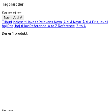
Tagbrædder
Sorter efter:
Navn, A til Å
Tilbud, højest til lavest
Relevans
Navn, A til Å
Navn, Å til A
Pris, lav til
høj
Pris, høj til lav
Reference, A to Z
Reference, Z to A
Der er 1 produkt.
Ny vare