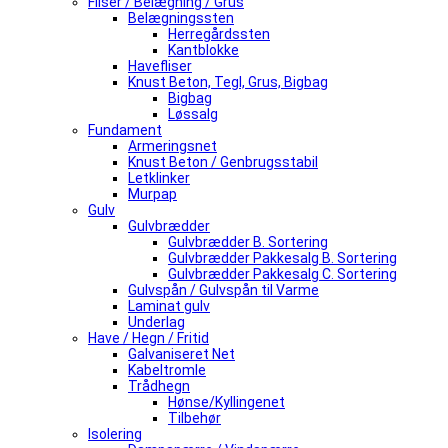
Fliser / Belægning / Grus
Belægningssten
Herregårdssten
Kantblokke
Havefliser
Knust Beton, Tegl, Grus, Bigbag
Bigbag
Løssalg
Fundament
Armeringsnet
Knust Beton / Genbrugsstabil
Letklinker
Murpap
Gulv
Gulvbrædder
Gulvbrædder B. Sortering
Gulvbrædder Pakkesalg B. Sortering
Gulvbrædder Pakkesalg C. Sortering
Gulvspån / Gulvspån til Varme
Laminat gulv
Underlag
Have / Hegn / Fritid
Galvaniseret Net
Kabeltromle
Trådhegn
Hønse/Kyllingenet
Tilbehør
Isolering