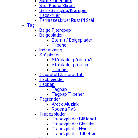
Skruer Udendørs
Stor Kasse Skruer
Søm/Sømplug/Kramper
Tagskruer
Terrasseskruer Rustfri Stål
Tag
Bølge Tjærepap
Bølgeplader
Eternit / Bølgeplader
Tilbehør
Inddækning
Stålplader
Stålplader på dit mål
Stålplader på lager
Tilbehør
Tagasfalt & murasfalt
Tagbrædder
Tagpap
Tagpap
Tagpap Tilbehør
Tagrender
Areco Aluzink
Rodena PVC
Trapezplader
Trapezplader Blåtonet
Trapezplader Glasklar
Trapezplader Hvid
Trapezplader Tilbehør