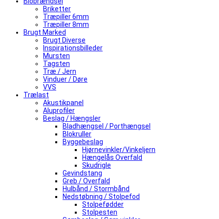
Biobrændsel
Briketter
Træpiller 6mm
Træpiller 8mm
Brugt Marked
Brugt Diverse
Inspirationsbilleder
Mursten
Tagsten
Træ / Jern
Vinduer / Døre
VVS
Trælast
Akustikpanel
Aluprofiler
Beslag / Hængsler
Bladhængsel / Porthængsel
Blokruller
Byggebeslag
Hjørnevinkler/Vinkeljern
Hængelås Overfald
Skudrigle
Gevindstang
Greb / Overfald
Hulbånd / Stormbånd
Nedstøbning / Stolpefod
Stolpefødder
Stolpesten