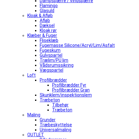
Dampspærre / Vindspærre
Flamingo
Glasuld
Kloak & Afløb
Afløb
Dæksel
Kloak rør
Klæber & Fuger
Fliseklæb
Fugemasse Silicone/Acryl/Lim/Asfalt
Fugeskum
Gulvspartel
Trælim/PU lim
Vådsrumssikring
Vægspartel
Loft
Profilbrædder
Profilbrædder Fyr
Profilbrædder Gran
Skunklem/inspektionslem
Træbeton
Tilbehør
Træbeton
Maling
Grunder
Træbeskyttelse
Universalmaling
OUTLET