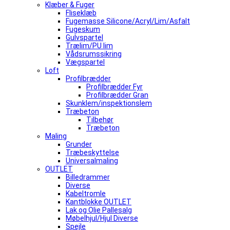
Klæber & Fuger
Fliseklæb
Fugemasse Silicone/Acryl/Lim/Asfalt
Fugeskum
Gulvspartel
Trælim/PU lim
Vådsrumssikring
Vægspartel
Loft
Profilbrædder
Profilbrædder Fyr
Profilbrædder Gran
Skunklem/inspektionslem
Træbeton
Tilbehør
Træbeton
Maling
Grunder
Træbeskyttelse
Universalmaling
OUTLET
Billedrammer
Diverse
Kabeltromle
Kantblokke OUTLET
Lak og Olie Pallesalg
Møbelhjul/Hjul Diverse
Spejle