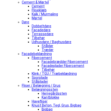
Cement & Mørtel
Cement
Fliseklæb
Kalk / Murmaling
Mørtel
Døre
Dobbeltdøre
Facadedøre
Terrassedøre
Tilbehør
Udhusdøre / Baghusdøre
Ståldør
Trædør
Facadebeklædning
Fibercement
Facadebrædder Fibercement
Facadeplader Fibercement
Tilbehør
Klink / TGU / Træbeklædning
Sporplade
Stålplader
Fliser / Belægning / Grus
Belægningssten
Herregårdssten
Kantblokke
Havefliser
Knust Beton, Tegl, Grus, Bigbag
Bigbag