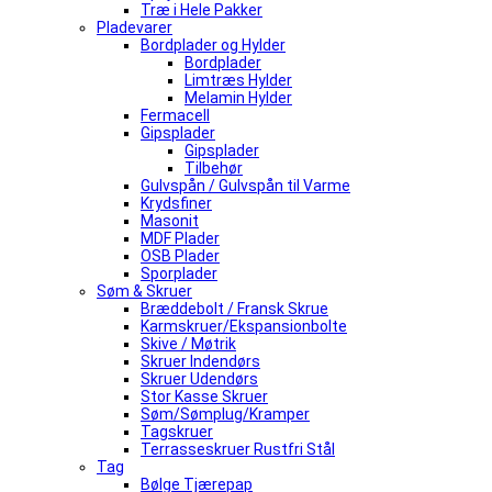
Træ i Hele Pakker
Pladevarer
Bordplader og Hylder
Bordplader
Limtræs Hylder
Melamin Hylder
Fermacell
Gipsplader
Gipsplader
Tilbehør
Gulvspån / Gulvspån til Varme
Krydsfiner
Masonit
MDF Plader
OSB Plader
Sporplader
Søm & Skruer
Bræddebolt / Fransk Skrue
Karmskruer/Ekspansionbolte
Skive / Møtrik
Skruer Indendørs
Skruer Udendørs
Stor Kasse Skruer
Søm/Sømplug/Kramper
Tagskruer
Terrasseskruer Rustfri Stål
Tag
Bølge Tjærepap