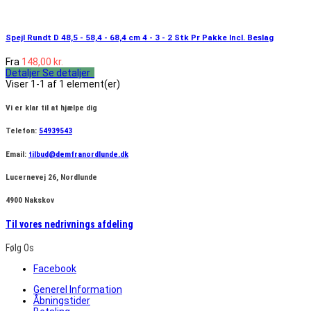
Spejl Rundt D 48,5 - 58,4 - 68,4 cm 4 - 3 - 2 Stk Pr Pakke Incl. Beslag
Fra
148,00 kr.
Detaljer
Se detaljer
Viser 1-1 af 1 element(er)
Vi er klar til at hjælpe dig
Telefon:
54939543
Email:
tilbud@demfranordlunde.dk
Lucernevej 26, Nordlunde
4900 Nakskov
Til vores nedrivnings afdeling
Følg Os
Facebook
Generel Information
Åbningstider