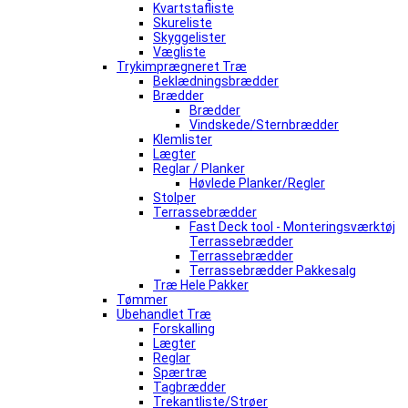
Kvartstafliste
Skureliste
Skyggelister
Vægliste
Trykimprægneret Træ
Beklædningsbrædder
Brædder
Brædder
Vindskede/Sternbrædder
Klemlister
Lægter
Reglar / Planker
Høvlede Planker/Regler
Stolper
Terrassebrædder
Fast Deck tool - Monteringsværktøj
Terrassebrædder
Terrassebrædder
Terrassebrædder Pakkesalg
Træ Hele Pakker
Tømmer
Ubehandlet Træ
Forskalling
Lægter
Reglar
Spærtræ
Tagbrædder
Trekantliste/Strøer