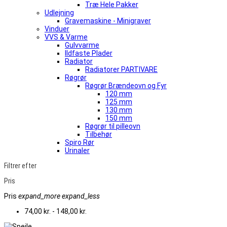
Træ Hele Pakker
Udlejning
Gravemaskine - Minigraver
Vinduer
VVS & Varme
Gulvvarme
Ildfaste Plader
Radiator
Radiatorer PARTIVARE
Røgrør
Røgrør Brændeovn og Fyr
120 mm
125 mm
130 mm
150 mm
Røgrør til pilleovn
Tilbehør
Spiro Rør
Urinaler
Filtrer efter
Pris
Pris
expand_more
expand_less
74,00 kr. - 148,00 kr.