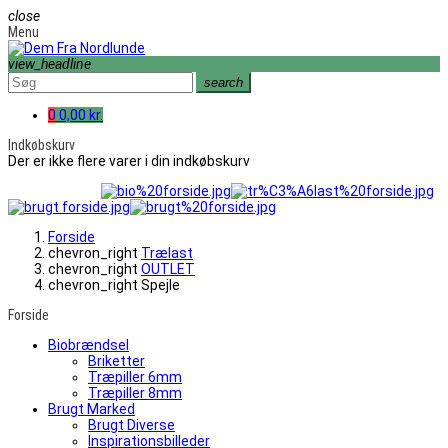
close
Menu
view_headline
search
0
0,00 kr.
Indkøbskurv
Der er ikke flere varer i din indkøbskurv
Forside
chevron_right
Trælast
chevron_right
OUTLET
chevron_right
Spejle
Forside
Biobrændsel
Briketter
Træpiller 6mm
Træpiller 8mm
Brugt Marked
Brugt Diverse
Inspirationsbilleder