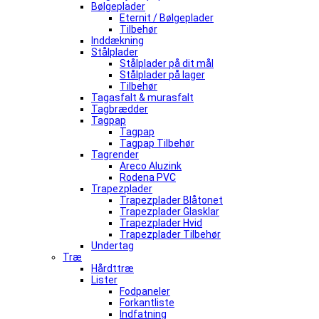
Bølgeplader
Eternit / Bølgeplader
Tilbehør
Inddækning
Stålplader
Stålplader på dit mål
Stålplader på lager
Tilbehør
Tagasfalt & murasfalt
Tagbrædder
Tagpap
Tagpap
Tagpap Tilbehør
Tagrender
Areco Aluzink
Rodena PVC
Trapezplader
Trapezplader Blåtonet
Trapezplader Glasklar
Trapezplader Hvid
Trapezplader Tilbehør
Undertag
Træ
Hårdttræ
Lister
Fodpaneler
Forkantliste
Indfatning