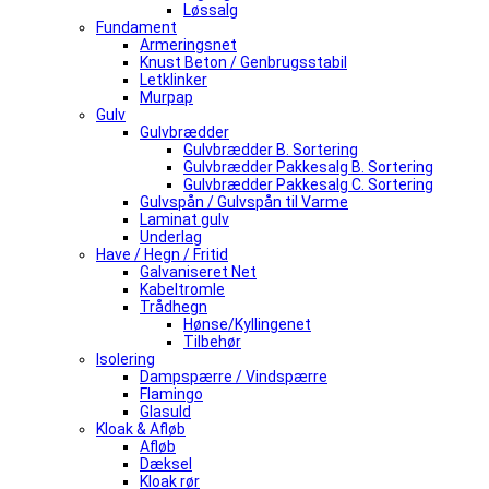
Løssalg
Fundament
Armeringsnet
Knust Beton / Genbrugsstabil
Letklinker
Murpap
Gulv
Gulvbrædder
Gulvbrædder B. Sortering
Gulvbrædder Pakkesalg B. Sortering
Gulvbrædder Pakkesalg C. Sortering
Gulvspån / Gulvspån til Varme
Laminat gulv
Underlag
Have / Hegn / Fritid
Galvaniseret Net
Kabeltromle
Trådhegn
Hønse/Kyllingenet
Tilbehør
Isolering
Dampspærre / Vindspærre
Flamingo
Glasuld
Kloak & Afløb
Afløb
Dæksel
Kloak rør