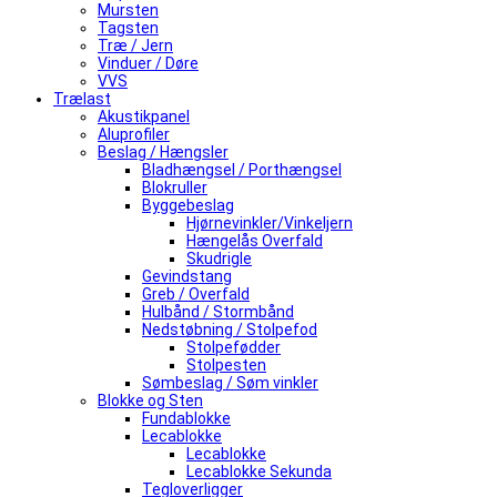
Mursten
Tagsten
Træ / Jern
Vinduer / Døre
VVS
Trælast
Akustikpanel
Aluprofiler
Beslag / Hængsler
Bladhængsel / Porthængsel
Blokruller
Byggebeslag
Hjørnevinkler/Vinkeljern
Hængelås Overfald
Skudrigle
Gevindstang
Greb / Overfald
Hulbånd / Stormbånd
Nedstøbning / Stolpefod
Stolpefødder
Stolpesten
Sømbeslag / Søm vinkler
Blokke og Sten
Fundablokke
Lecablokke
Lecablokke
Lecablokke Sekunda
Tegloverligger