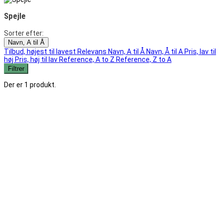
Spejle
Sorter efter:
Navn, A til Å
Tilbud, højest til lavest
Relevans
Navn, A til Å
Navn, Å til A
Pris, lav til
høj
Pris, høj til lav
Reference, A to Z
Reference, Z to A
Filtrer
Der er 1 produkt.