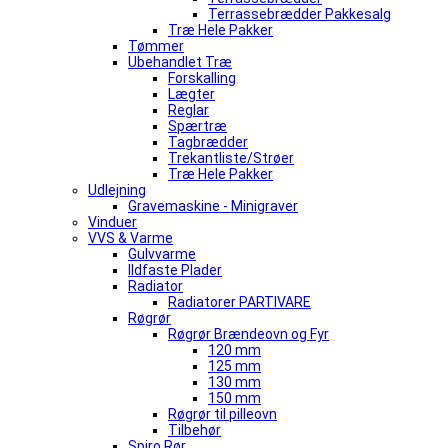
Terrassebrædder Pakkesalg
Træ Hele Pakker
Tømmer
Ubehandlet Træ
Forskalling
Lægter
Reglar
Spærtræ
Tagbrædder
Trekantliste/Strøer
Træ Hele Pakker
Udlejning
Gravemaskine - Minigraver
Vinduer
VVS & Varme
Gulvvarme
Ildfaste Plader
Radiator
Radiatorer PARTIVARE
Røgrør
Røgrør Brændeovn og Fyr
120 mm
125 mm
130 mm
150 mm
Røgrør til pilleovn
Tilbehør
Spiro Rør