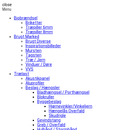
close
Menu
Biobrændsel
Briketter
Træpiller 6mm
Træpiller 8mm
Brugt Marked
Brugt Diverse
Inspirationsbilleder
Mursten
Tagsten
Træ / Jern
Vinduer / Døre
VVS
Trælast
Akustikpanel
Aluprofiler
Beslag / Hængsler
Bladhængsel / Porthængsel
Blokruller
Byggebeslag
Hjørnevinkler/Vinkeljern
Hængelås Overfald
Skudrigle
Gevindstang
Greb / Overfald
Hulbånd / Stormbånd