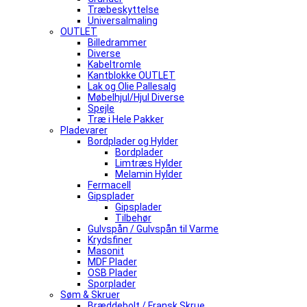
Træbeskyttelse
Universalmaling
OUTLET
Billedrammer
Diverse
Kabeltromle
Kantblokke OUTLET
Lak og Olie Pallesalg
Møbelhjul/Hjul Diverse
Spejle
Træ i Hele Pakker
Pladevarer
Bordplader og Hylder
Bordplader
Limtræs Hylder
Melamin Hylder
Fermacell
Gipsplader
Gipsplader
Tilbehør
Gulvspån / Gulvspån til Varme
Krydsfiner
Masonit
MDF Plader
OSB Plader
Sporplader
Søm & Skruer
Bræddebolt / Fransk Skrue