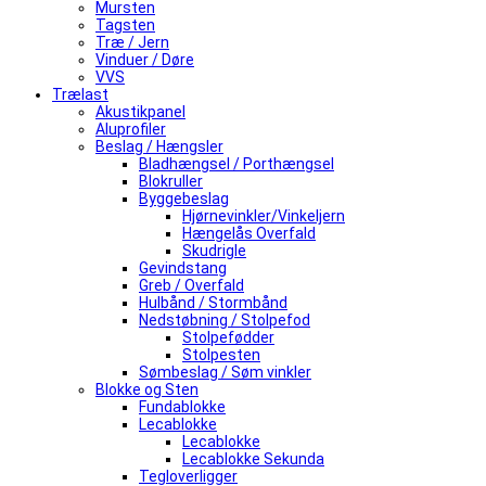
Mursten
Tagsten
Træ / Jern
Vinduer / Døre
VVS
Trælast
Akustikpanel
Aluprofiler
Beslag / Hængsler
Bladhængsel / Porthængsel
Blokruller
Byggebeslag
Hjørnevinkler/Vinkeljern
Hængelås Overfald
Skudrigle
Gevindstang
Greb / Overfald
Hulbånd / Stormbånd
Nedstøbning / Stolpefod
Stolpefødder
Stolpesten
Sømbeslag / Søm vinkler
Blokke og Sten
Fundablokke
Lecablokke
Lecablokke
Lecablokke Sekunda
Tegloverligger