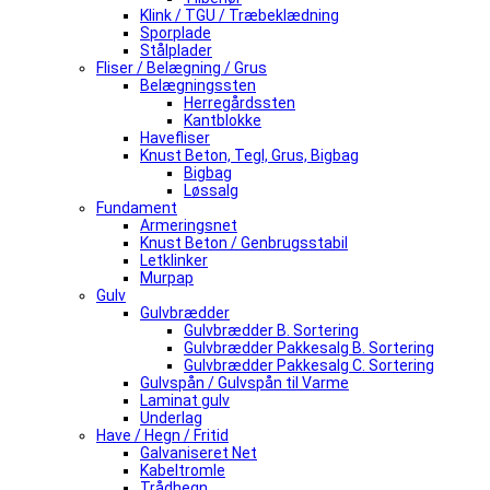
Klink / TGU / Træbeklædning
Sporplade
Stålplader
Fliser / Belægning / Grus
Belægningssten
Herregårdssten
Kantblokke
Havefliser
Knust Beton, Tegl, Grus, Bigbag
Bigbag
Løssalg
Fundament
Armeringsnet
Knust Beton / Genbrugsstabil
Letklinker
Murpap
Gulv
Gulvbrædder
Gulvbrædder B. Sortering
Gulvbrædder Pakkesalg B. Sortering
Gulvbrædder Pakkesalg C. Sortering
Gulvspån / Gulvspån til Varme
Laminat gulv
Underlag
Have / Hegn / Fritid
Galvaniseret Net
Kabeltromle
Trådhegn