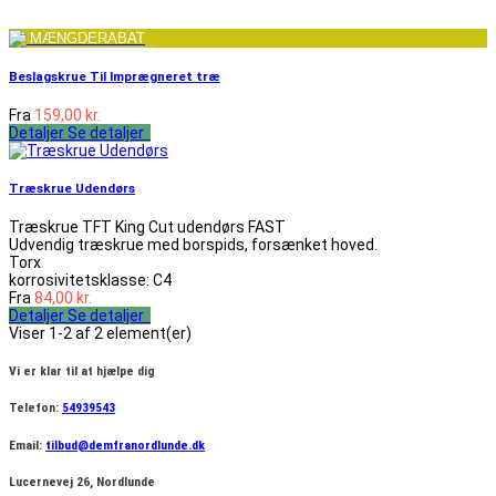
MÆNGDERABAT
Beslagskrue Til Imprægneret træ
Fra
159,00 kr.
Detaljer
Se detaljer
Træskrue Udendørs
Træskrue TFT King Cut udendørs FAST
Udvendig træskrue med borspids, forsænket hoved.
Torx
korrosivitetsklasse: C4
Fra
84,00 kr.
Detaljer
Se detaljer
Viser 1-2 af 2 element(er)
Vi er klar til at hjælpe dig
Telefon:
54939543
Email:
tilbud@demfranordlunde.dk
Lucernevej 26, Nordlunde