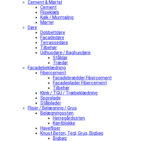
Cement & Mørtel
Cement
Fliseklæb
Kalk / Murmaling
Mørtel
Døre
Dobbeltdøre
Facadedøre
Terrassedøre
Tilbehør
Udhusdøre / Baghusdøre
Ståldør
Trædør
Facadebeklædning
Fibercement
Facadebrædder Fibercement
Facadeplader Fibercement
Tilbehør
Klink / TGU / Træbeklædning
Sporplade
Stålplader
Fliser / Belægning / Grus
Belægningssten
Herregårdssten
Kantblokke
Havefliser
Knust Beton, Tegl, Grus, Bigbag
Bigbag