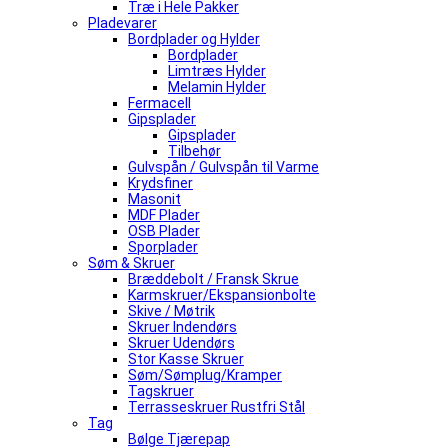
Træ i Hele Pakker
Pladevarer
Bordplader og Hylder
Bordplader
Limtræs Hylder
Melamin Hylder
Fermacell
Gipsplader
Gipsplader
Tilbehør
Gulvspån / Gulvspån til Varme
Krydsfiner
Masonit
MDF Plader
OSB Plader
Sporplader
Søm & Skruer
Bræddebolt / Fransk Skrue
Karmskruer/Ekspansionbolte
Skive / Møtrik
Skruer Indendørs
Skruer Udendørs
Stor Kasse Skruer
Søm/Sømplug/Kramper
Tagskruer
Terrasseskruer Rustfri Stål
Tag
Bølge Tjærepap