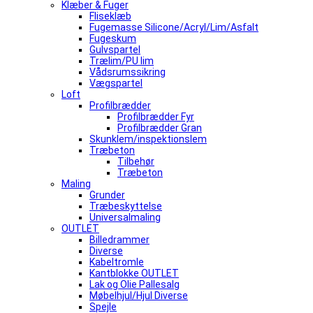
Klæber & Fuger
Fliseklæb
Fugemasse Silicone/Acryl/Lim/Asfalt
Fugeskum
Gulvspartel
Trælim/PU lim
Vådsrumssikring
Vægspartel
Loft
Profilbrædder
Profilbrædder Fyr
Profilbrædder Gran
Skunklem/inspektionslem
Træbeton
Tilbehør
Træbeton
Maling
Grunder
Træbeskyttelse
Universalmaling
OUTLET
Billedrammer
Diverse
Kabeltromle
Kantblokke OUTLET
Lak og Olie Pallesalg
Møbelhjul/Hjul Diverse
Spejle