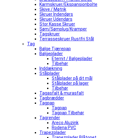
Karmskruer/Ekspansionbolte
Skive / Møtrik
Skruer Indendørs
Skruer Udendørs
Stor Kasse Skruer
Søm/Sømplug/Kramper
Tagskruer
Terrasseskruer Rustfri Stål
Tag
Bølge Tjærepap
Bølgeplader
Eternit / Bølgeplader
Tilbehør
Inddækning
Stålplader
Stålplader på dit mål
Stålplader på lager
Tilbehør
Tagasfalt & murasfalt
Tagbrædder
Tagpap
Tagpap
Tagpap Tilbehør
Tagrender
Areco Aluzink
Rodena PVC
Trapezplader
Trapezplader Blåtonet