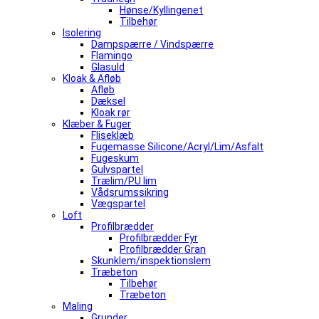
Hønse/Kyllingenet
Tilbehør
Isolering
Dampspærre / Vindspærre
Flamingo
Glasuld
Kloak & Afløb
Afløb
Dæksel
Kloak rør
Klæber & Fuger
Fliseklæb
Fugemasse Silicone/Acryl/Lim/Asfalt
Fugeskum
Gulvspartel
Trælim/PU lim
Vådsrumssikring
Vægspartel
Loft
Profilbrædder
Profilbrædder Fyr
Profilbrædder Gran
Skunklem/inspektionslem
Træbeton
Tilbehør
Træbeton
Maling
Grunder