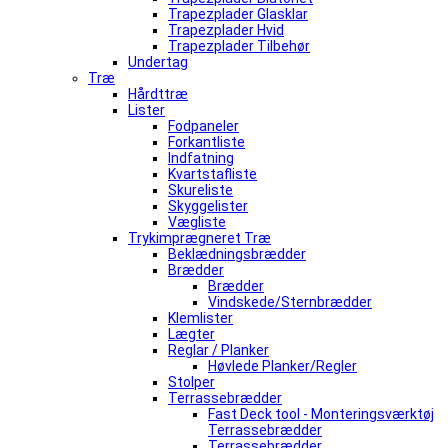
Trapezplader Glasklar
Trapezplader Hvid
Trapezplader Tilbehør
Undertag
Træ
Hårdttræ
Lister
Fodpaneler
Forkantliste
Indfatning
Kvartstafliste
Skureliste
Skyggelister
Vægliste
Trykimprægneret Træ
Beklædningsbrædder
Brædder
Brædder
Vindskede/Sternbrædder
Klemlister
Lægter
Reglar / Planker
Høvlede Planker/Regler
Stolper
Terrassebrædder
Fast Deck tool - Monteringsværktøj
Terrassebrædder
Terrassebrædder