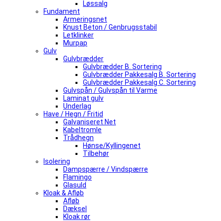
Løssalg
Fundament
Armeringsnet
Knust Beton / Genbrugsstabil
Letklinker
Murpap
Gulv
Gulvbrædder
Gulvbrædder B. Sortering
Gulvbrædder Pakkesalg B. Sortering
Gulvbrædder Pakkesalg C. Sortering
Gulvspån / Gulvspån til Varme
Laminat gulv
Underlag
Have / Hegn / Fritid
Galvaniseret Net
Kabeltromle
Trådhegn
Hønse/Kyllingenet
Tilbehør
Isolering
Dampspærre / Vindspærre
Flamingo
Glasuld
Kloak & Afløb
Afløb
Dæksel
Kloak rør