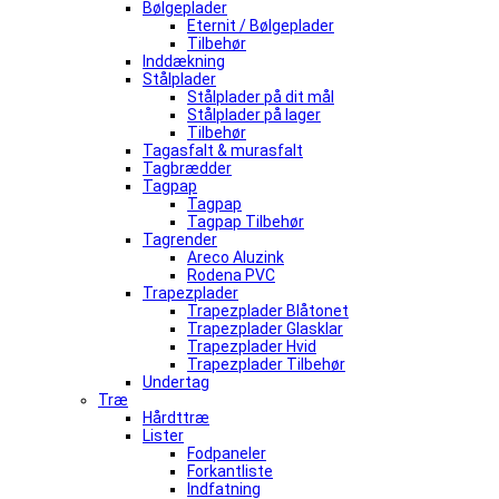
Bølgeplader
Eternit / Bølgeplader
Tilbehør
Inddækning
Stålplader
Stålplader på dit mål
Stålplader på lager
Tilbehør
Tagasfalt & murasfalt
Tagbrædder
Tagpap
Tagpap
Tagpap Tilbehør
Tagrender
Areco Aluzink
Rodena PVC
Trapezplader
Trapezplader Blåtonet
Trapezplader Glasklar
Trapezplader Hvid
Trapezplader Tilbehør
Undertag
Træ
Hårdttræ
Lister
Fodpaneler
Forkantliste
Indfatning