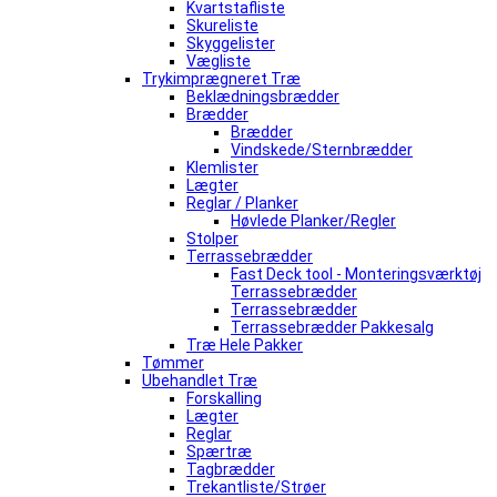
Kvartstafliste
Skureliste
Skyggelister
Vægliste
Trykimprægneret Træ
Beklædningsbrædder
Brædder
Brædder
Vindskede/Sternbrædder
Klemlister
Lægter
Reglar / Planker
Høvlede Planker/Regler
Stolper
Terrassebrædder
Fast Deck tool - Monteringsværktøj
Terrassebrædder
Terrassebrædder
Terrassebrædder Pakkesalg
Træ Hele Pakker
Tømmer
Ubehandlet Træ
Forskalling
Lægter
Reglar
Spærtræ
Tagbrædder
Trekantliste/Strøer