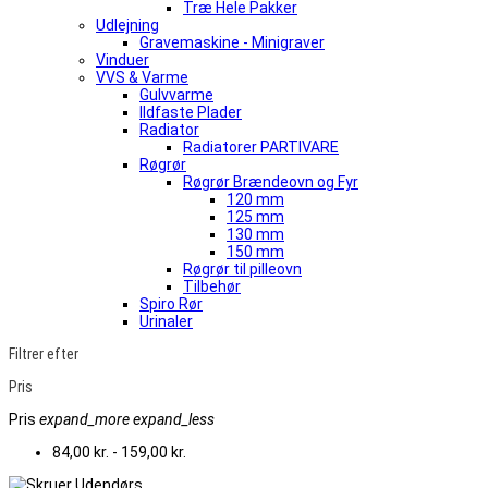
Træ Hele Pakker
Udlejning
Gravemaskine - Minigraver
Vinduer
VVS & Varme
Gulvvarme
Ildfaste Plader
Radiator
Radiatorer PARTIVARE
Røgrør
Røgrør Brændeovn og Fyr
120 mm
125 mm
130 mm
150 mm
Røgrør til pilleovn
Tilbehør
Spiro Rør
Urinaler
Filtrer efter
Pris
Pris
expand_more
expand_less
84,00 kr. - 159,00 kr.