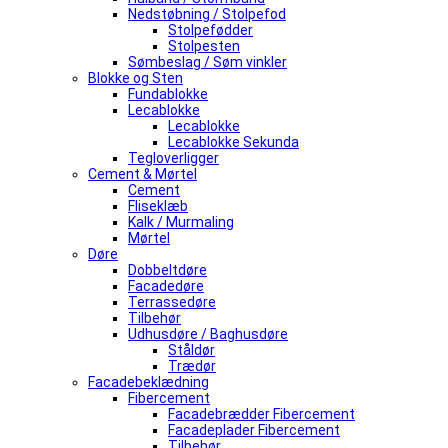
Nedstøbning / Stolpefod
Stolpefødder
Stolpesten
Sømbeslag / Søm vinkler
Blokke og Sten
Fundablokke
Lecablokke
Lecablokke
Lecablokke Sekunda
Tegloverligger
Cement & Mørtel
Cement
Fliseklæb
Kalk / Murmaling
Mørtel
Døre
Dobbeltdøre
Facadedøre
Terrassedøre
Tilbehør
Udhusdøre / Baghusdøre
Ståldør
Trædør
Facadebeklædning
Fibercement
Facadebrædder Fibercement
Facadeplader Fibercement
Tilbehør