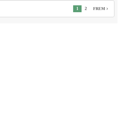
1
2
FREM
navigate_next