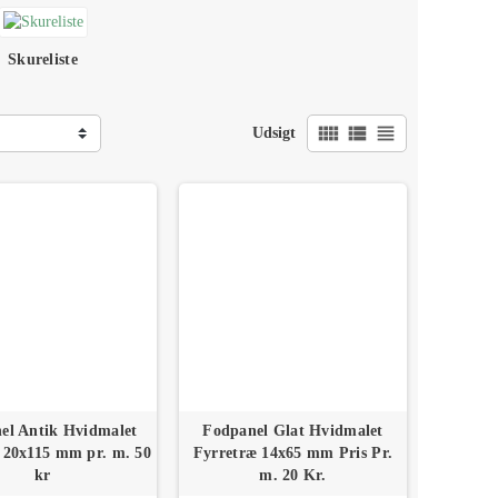
Skureliste
view_comfy
view_list
view_headline
Udsigt
el Antik Hvidmalet
Fodpanel Glat Hvidmalet
 20x115 mm pr. m. 50
Fyrretræ 14x65 mm Pris Pr.
kr
m. 20 Kr.