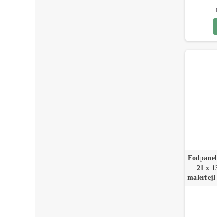
Fodpanel 
21 x 1
malerfejl 