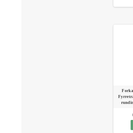
Forka
Fyrret
rundin