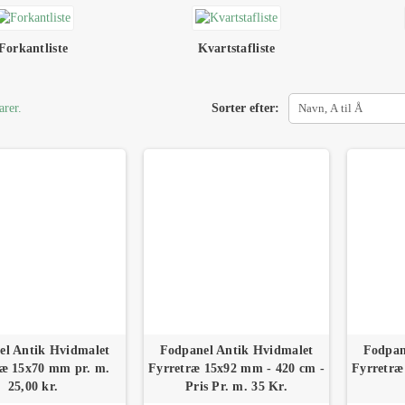
Forkantliste
Kvartstafliste
arer.
Sorter efter:
Navn, A til Å
el Antik Hvidmalet
Fodpanel Antik Hvidmalet
Fodpan
ræ 15x70 mm pr. m.
Fyrretræ 15x92 mm - 420 cm -
Fyrretræ
25,00 kr.
Pris Pr. m. 35 Kr.