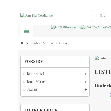
view_headline
chevron_right
Trælast
chevron_right
Træ
chevron_right
Lister
FORSIDE
LIST
Biobrændsel
Brugt Marked
Underk
Trælast
FILTRER EFTER