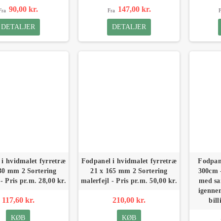
90,00 kr.
147,00 kr.
Fra
Fra
F
DETALJER
DETALJER
i hvidmalet fyrretræ
Fodpanel i hvidmalet fyrretræ
Fodpan
30 mm 2 Sortering
21 x 165 mm 2 Sortering
300cm 
- Pris pr.m. 28,00 kr.
malerfejl - Pris pr.m. 50,00 kr.
med sa
igennem
117,60 kr.
210,00 kr.
bill
KØB
KØB