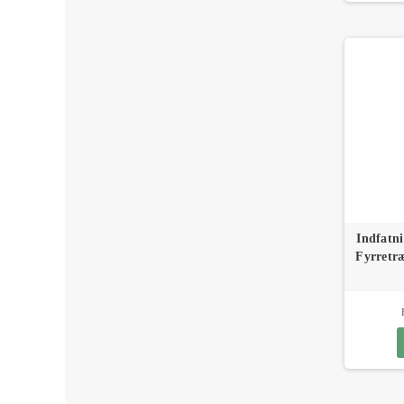
Indfatn
Fyrretr