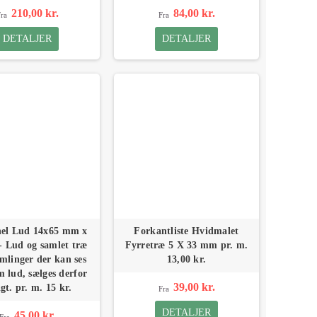
210,00 kr.
84,00 kr.
ra
Fra
DETALJER
DETALJER
el Lud 14x65 mm x
Forkantliste Hvidmalet
- Lud og samlet træ
Fyrretræ 5 X 33 mm pr. m.
mlinger der kan ses
13,00 kr.
 lud, sælges derfor
39,00 kr.
igt. pr. m. 15 kr.
Fra
DETALJER
45,00 kr.
Fra