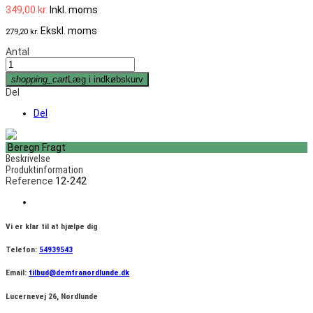
349,00 kr.
Inkl. moms
Ekskl. moms
279,20 kr.
Antal
shopping_cart
Læg i indkøbskurv
Del
Del
Beregn Fragt
Beskrivelse
Produktinformation
Reference
12-242
Vi er klar til at hjælpe dig
Telefon:
54939543
Email:
tilbud@demfranordlunde.dk
Lucernevej 26, Nordlunde