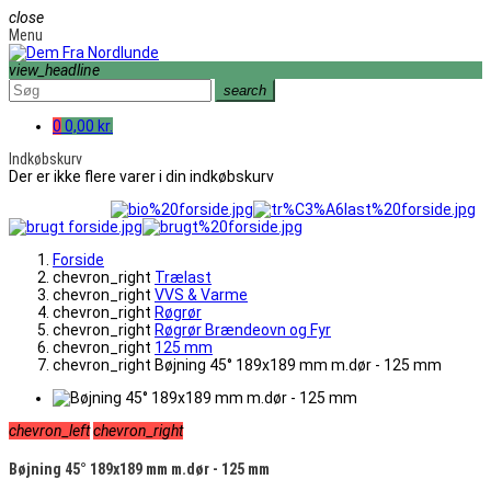
close
Menu
view_headline
search
0
0,00 kr.
Indkøbskurv
Der er ikke flere varer i din indkøbskurv
Forside
chevron_right
Trælast
chevron_right
VVS & Varme
chevron_right
Røgrør
chevron_right
Røgrør Brændeovn og Fyr
chevron_right
125 mm
chevron_right
Bøjning 45° 189x189 mm m.dør - 125 mm
chevron_left
chevron_right
Bøjning 45° 189x189 mm m.dør - 125 mm