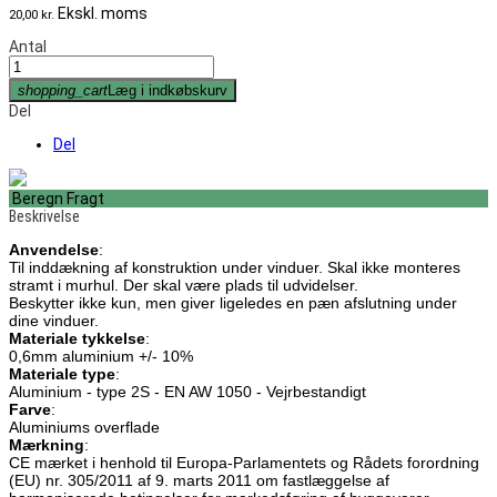
Ekskl. moms
20,00 kr.
Antal
shopping_cart
Læg i indkøbskurv
Del
Del
Beregn Fragt
Beskrivelse
Anvendelse
:
Til inddækning af konstruktion under vinduer. Skal ikke monteres
stramt i murhul. Der skal være plads til udvidelser.
Beskytter ikke kun, men giver ligeledes en pæn afslutning under
dine vinduer.
Materiale tykkelse
:
0,6mm aluminium +/- 10%
Materiale type
:
Aluminium - type 2S - EN AW 1050 - Vejrbestandigt
Farve
:
Aluminiums overflade
Mærkning
:
CE mærket i henhold til Europa-Parlamentets og Rådets forordning
(EU) nr. 305/2011 af 9. marts 2011 om fastlæggelse af