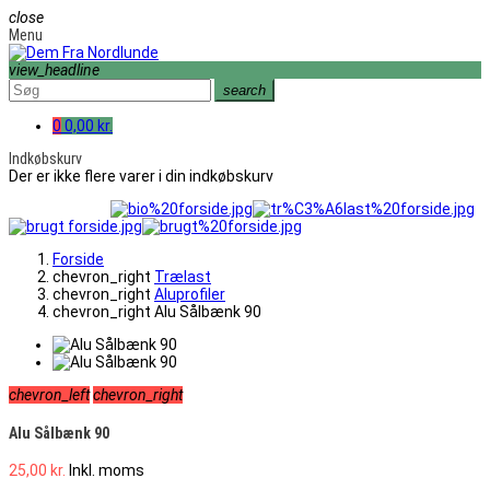
close
Menu
view_headline
search
0
0,00 kr.
Indkøbskurv
Der er ikke flere varer i din indkøbskurv
Forside
chevron_right
Trælast
chevron_right
Aluprofiler
chevron_right
Alu Sålbænk 90
chevron_left
chevron_right
Alu Sålbænk 90
25,00 kr.
Inkl. moms