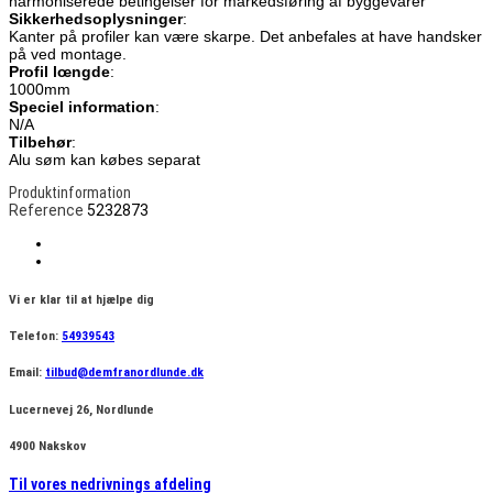
harmoniserede betingelser for markedsføring af byggevarer
Sikkerhedsoplysninger
:
Kanter på profiler kan være skarpe. Det anbefales at have handsker
på ved montage.
Profil lœngde
:
1000mm
Speciel information
:
N/A
Tilbehør
:
Alu søm kan købes separat
Produktinformation
Reference
5232873
Vi er klar til at hjælpe dig
Telefon:
54939543
Email:
tilbud@demfranordlunde.dk
Lucernevej 26, Nordlunde
4900 Nakskov
Til vores nedrivnings afdeling