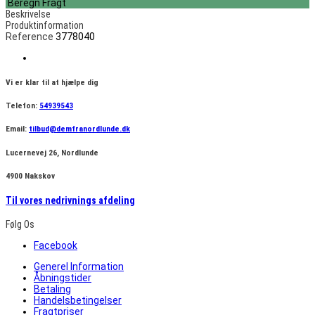
Beregn Fragt
Beskrivelse
Produktinformation
Reference
3778040
Vi er klar til at hjælpe dig
Telefon:
54939543
Email:
tilbud@demfranordlunde.dk
Lucernevej 26, Nordlunde
4900 Nakskov
Til vores nedrivnings afdeling
Følg Os
Facebook
Generel Information
Åbningstider
Betaling
Handelsbetingelser
Fragtpriser