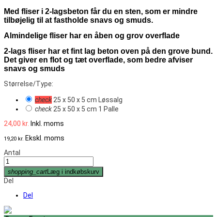
Med fliser i 2-lagsbeton får du en sten, som er mindre
tilbøjelig til at fastholde snavs og smuds.
Almindelige fliser har en åben og grov overflade
2-lags fliser har et fint lag beton oven på den grove bund.
Det giver en flot og tæt overflade, som bedre afviser
snavs og smuds
Størrelse/Type:
check
25 x 50 x 5 cm Løssalg
check
25 x 50 x 5 cm 1 Palle
24,00 kr.
Inkl. moms
Ekskl. moms
19,20 kr.
Antal
shopping_cart
Læg i indkøbskurv
Del
Del