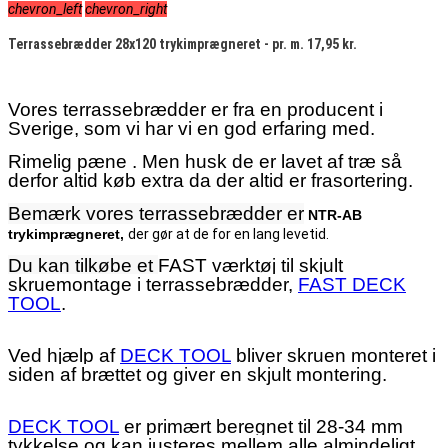
chevron_left
chevron_right
Terrassebrædder 28x120 trykimprægneret - pr. m. 17,95 kr.
Vores terrassebrædder er fra en producent i
Sverige, som vi har vi en god erfaring med.
Rimelig pæne . Men husk de er lavet af træ så
derfor altid køb extra da der altid er frasortering.
Bemærk vores terrassebrædder er
NTR-AB
trykimprægneret,
der gør at de for en lang levetid.
Du kan tilkøbe et
FAST værktøj til skjult
skruemontage i terrassebrædder,
FAST DECK
TOOL
.
Ved hjælp af
DECK TOOL
bliver skruen monteret i
siden af ​​brættet og giver en skjult montering.
DECK TOOL
er primært beregnet til 28-34 mm
tykkelse og kan justeres mellem alle almindeligt