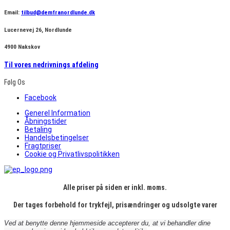
Email:
tilbud@demfranordlunde.dk
Lucernevej 26, Nordlunde
4900 Nakskov
Til vores nedrivnings afdeling
Følg Os
Facebook
Generel Information
Åbningstider
Betaling
Handelsbetingelser
Fragtpriser
Cookie og Privatlivspolitikken
Alle priser på siden er inkl. moms.
Der tages forbehold for trykfejl, prisændringer og udsolgte varer
Ved at benytte denne hjemmeside accepterer du, at vi behandler dine