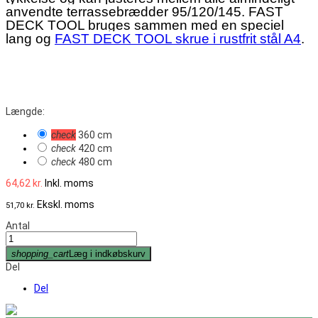
anvendte terrassebrædder 95/120/145. FAST
DECK TOOL bruges sammen med en speciel
lang og
FAST DECK TOOL skrue i rustfrit stål A4
.
Længde:
check
360 cm
check
420 cm
check
480 cm
64,62 kr.
Inkl. moms
Ekskl. moms
51,70 kr.
Antal
shopping_cart
Læg i indkøbskurv
Del
Del