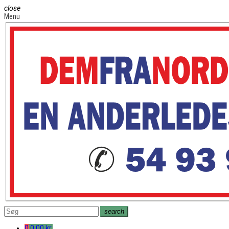
close
Menu
search
0
0,00 kr.