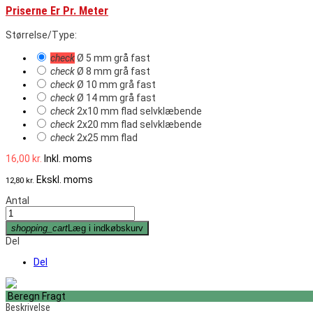
Priserne Er Pr. Meter
Størrelse/Type:
check
Ø 5 mm grå fast
check
Ø 8 mm grå fast
check
Ø 10 mm grå fast
check
Ø 14 mm grå fast
check
2x10 mm flad selvklæbende
check
2x20 mm flad selvklæbende
check
2x25 mm flad
16,00 kr.
Inkl. moms
Ekskl. moms
12,80 kr.
Antal
shopping_cart
Læg i indkøbskurv
Del
Del
Beregn Fragt
Beskrivelse