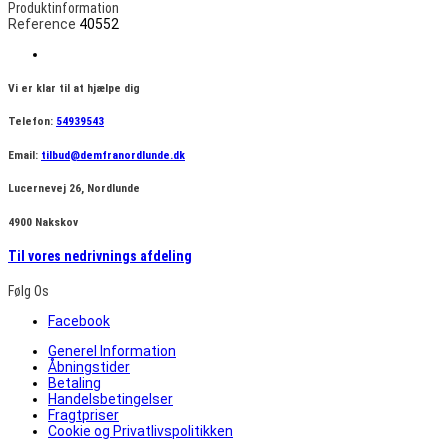
Produktinformation
Reference
40552
Vi er klar til at hjælpe dig
Telefon:
54939543
Email:
tilbud@demfranordlunde.dk
Lucernevej 26, Nordlunde
4900 Nakskov
Til vores nedrivnings afdeling
Følg Os
Facebook
Generel Information
Åbningstider
Betaling
Handelsbetingelser
Fragtpriser
Cookie og Privatlivspolitikken