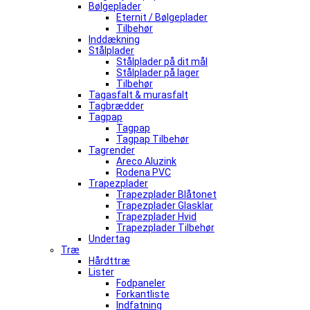
Bølgeplader
Eternit / Bølgeplader
Tilbehør
Inddækning
Stålplader
Stålplader på dit mål
Stålplader på lager
Tilbehør
Tagasfalt & murasfalt
Tagbrædder
Tagpap
Tagpap
Tagpap Tilbehør
Tagrender
Areco Aluzink
Rodena PVC
Trapezplader
Trapezplader Blåtonet
Trapezplader Glasklar
Trapezplader Hvid
Trapezplader Tilbehør
Undertag
Træ
Hårdttræ
Lister
Fodpaneler
Forkantliste
Indfatning