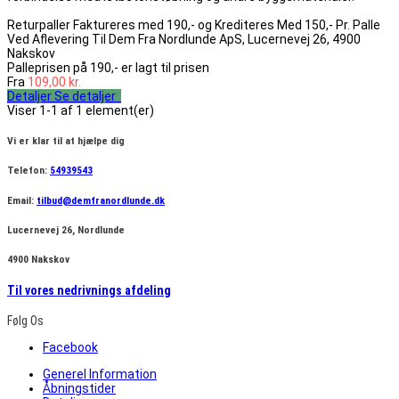
Returpaller Faktureres med 190,- og Krediteres Med 150,- Pr. Palle
Ved Aflevering Til Dem Fra Nordlunde ApS, Lucernevej 26, 4900
Nakskov
Palleprisen på 190,- er lagt til prisen
Fra
109,00 kr.
Detaljer
Se detaljer
Viser 1-1 af 1 element(er)
Vi er klar til at hjælpe dig
Telefon:
54939543
Email:
tilbud@demfranordlunde.dk
Lucernevej 26, Nordlunde
4900 Nakskov
Til vores nedrivnings afdeling
Følg Os
Facebook
Generel Information
Åbningstider