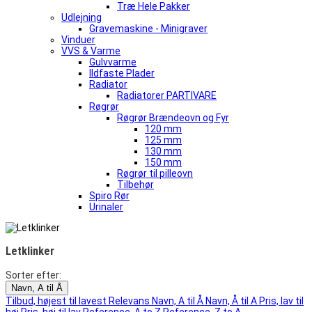
Træ Hele Pakker
Udlejning
Gravemaskine - Minigraver
Vinduer
VVS & Varme
Gulvvarme
Ildfaste Plader
Radiator
Radiatorer PARTIVARE
Røgrør
Røgrør Brændeovn og Fyr
120 mm
125 mm
130 mm
150 mm
Røgrør til pilleovn
Tilbehør
Spiro Rør
Urinaler
Letklinker
Sorter efter:
Navn, A til Å
Tilbud, højest til lavest
Relevans
Navn, A til Å
Navn, Å til A
Pris, lav til
høj
Pris, høj til lav
Reference, A to Z
Reference, Z to A