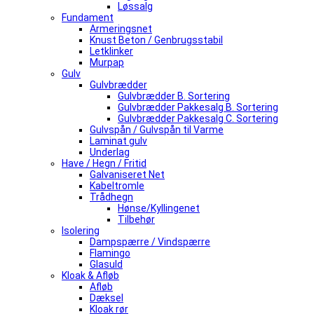
Løssalg
Fundament
Armeringsnet
Knust Beton / Genbrugsstabil
Letklinker
Murpap
Gulv
Gulvbrædder
Gulvbrædder B. Sortering
Gulvbrædder Pakkesalg B. Sortering
Gulvbrædder Pakkesalg C. Sortering
Gulvspån / Gulvspån til Varme
Laminat gulv
Underlag
Have / Hegn / Fritid
Galvaniseret Net
Kabeltromle
Trådhegn
Hønse/Kyllingenet
Tilbehør
Isolering
Dampspærre / Vindspærre
Flamingo
Glasuld
Kloak & Afløb
Afløb
Dæksel
Kloak rør