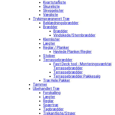
Kvartstafliste
Skureliste
Skyggelister
Vægliste
Trykimprægneret Træ
Beklædningsbrædder
Brædder
Brædder
Vindskede/Sternbrædder
Klemlister
Lægter
Reglar / Planker
Høvlede Planker/Regler
Stolper
Terrassebrædder
Fast Deck tool - Monteringsværktøj
Terrassebrædder
Terrassebrædder
Terrassebrædder Pakkesalg
Træ Hele Pakker
Tømmer
Ubehandlet Træ
Forskalling
Lægter
Reglar
Spærtræ
Tagbrædder
Trekantliste/Strøer