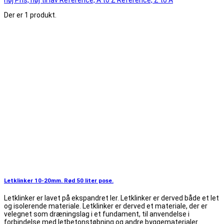
Der er 1 produkt.
Letklinker 10-20mm. Rød 50 liter pose.
Letklinker er lavet på ekspandret ler. Letklinker er derved både et let
og isolerende materiale. Letklinker er derved et materiale, der er
velegnet som dræningslag i et fundament, til anvendelse i
forbindelse med letbetonstøbning og andre byggematerialer.