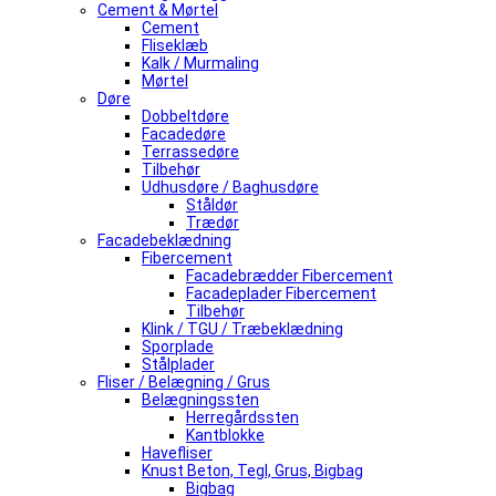
Cement & Mørtel
Cement
Fliseklæb
Kalk / Murmaling
Mørtel
Døre
Dobbeltdøre
Facadedøre
Terrassedøre
Tilbehør
Udhusdøre / Baghusdøre
Ståldør
Trædør
Facadebeklædning
Fibercement
Facadebrædder Fibercement
Facadeplader Fibercement
Tilbehør
Klink / TGU / Træbeklædning
Sporplade
Stålplader
Fliser / Belægning / Grus
Belægningssten
Herregårdssten
Kantblokke
Havefliser
Knust Beton, Tegl, Grus, Bigbag
Bigbag