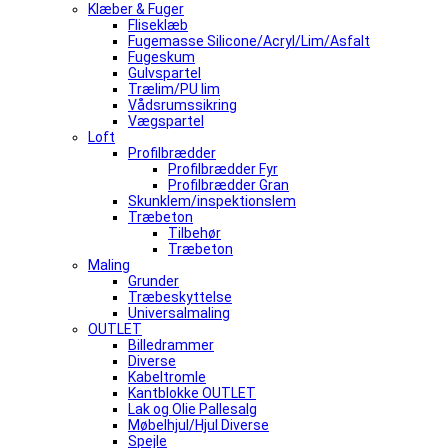
Klæber & Fuger
Fliseklæb
Fugemasse Silicone/Acryl/Lim/Asfalt
Fugeskum
Gulvspartel
Trælim/PU lim
Vådsrumssikring
Vægspartel
Loft
Profilbrædder
Profilbrædder Fyr
Profilbrædder Gran
Skunklem/inspektionslem
Træbeton
Tilbehør
Træbeton
Maling
Grunder
Træbeskyttelse
Universalmaling
OUTLET
Billedrammer
Diverse
Kabeltromle
Kantblokke OUTLET
Lak og Olie Pallesalg
Møbelhjul/Hjul Diverse
Spejle