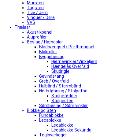
Mursten
Tagsten
Træ / Jern
Vinduer / Døre
VVS
Trælast
Akustikpanel
Aluprofiler
Beslag / Hængsler
Bladhængsel / Porthængsel
Blokruller
Byggebeslag
Hjørnevinkler/Vinkeljern
Hængelås Overfald
Skudrigle
Gevindstang
Greb / Overfald
Hulbånd / Stormbånd
Nedstøbning / Stolpefod
Stolpefødder
Stolpesten
Sømbeslag / Søm vinkler
Blokke og Sten
Fundablokke
Lecablokke
Lecablokke
Lecablokke Sekunda
Tegloverligger