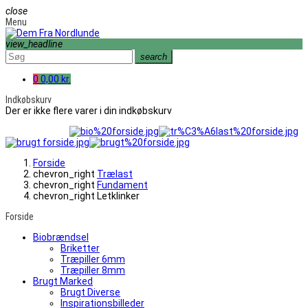
close
Menu
view_headline
search
0
0,00 kr.
Indkøbskurv
Der er ikke flere varer i din indkøbskurv
Forside
chevron_right
Trælast
chevron_right
Fundament
chevron_right
Letklinker
Forside
Biobrændsel
Briketter
Træpiller 6mm
Træpiller 8mm
Brugt Marked
Brugt Diverse
Inspirationsbilleder