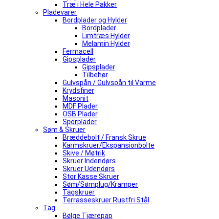
Træ i Hele Pakker
Pladevarer
Bordplader og Hylder
Bordplader
Limtræs Hylder
Melamin Hylder
Fermacell
Gipsplader
Gipsplader
Tilbehør
Gulvspån / Gulvspån til Varme
Krydsfiner
Masonit
MDF Plader
OSB Plader
Sporplader
Søm & Skruer
Bræddebolt / Fransk Skrue
Karmskruer/Ekspansionbolte
Skive / Møtrik
Skruer Indendørs
Skruer Udendørs
Stor Kasse Skruer
Søm/Sømplug/Kramper
Tagskruer
Terrasseskruer Rustfri Stål
Tag
Bølge Tjærepap