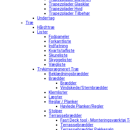
Trapezplader Glasklar
Trapezplader Hvid
Trapezplader Tilbehør
Undertag
Træ
Hårdttræ
Lister
Fodpaneler
Forkantliste
Indfatning
Kvartstafliste
Skureliste
Skyggelister
Vægliste
Trykimprægneret Træ
Beklædningsbrædder
Brædder
Brædder
Vindskede/Sternbrædder
Klemlister
Lægter
Reglar / Planker
Høvlede Planker/Regler
Stolper
Terrassebrædder
Fast Deck tool - Monteringsværktøj
Terrassebrædder
Terrassebrædder Pakkesalg