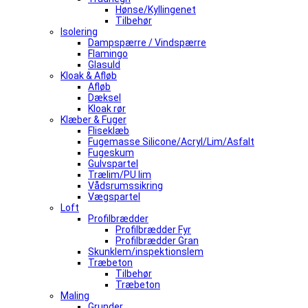
Hønse/Kyllingenet
Tilbehør
Isolering
Dampspærre / Vindspærre
Flamingo
Glasuld
Kloak & Afløb
Afløb
Dæksel
Kloak rør
Klæber & Fuger
Fliseklæb
Fugemasse Silicone/Acryl/Lim/Asfalt
Fugeskum
Gulvspartel
Trælim/PU lim
Vådsrumssikring
Vægspartel
Loft
Profilbrædder
Profilbrædder Fyr
Profilbrædder Gran
Skunklem/inspektionslem
Træbeton
Tilbehør
Træbeton
Maling
Grunder