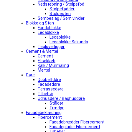
Nedstøbning / Stolpefod
Stolpefødder
Stolpesten
Sømbeslag / Søm vinkler
Blokke og Sten
Fundablokke
Lecablokke
Lecablokke
Lecablokke Sekunda
Tegloverligger
Cement & Mørtel
Cement
Fliseklæb
Kalk / Murmaling
Mørtel
Døre
Dobbeltdøre
Facadedøre
Terrassedøre
Tilbehør
Udhusdøre / Baghusdøre
Ståldør
Trædør
Facadebeklædning
Fibercement
Facadebrædder Fibercement
Facadeplader Fibercement
Tilbehør