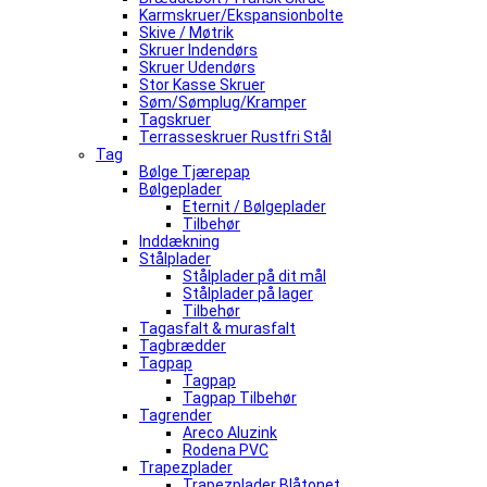
Karmskruer/Ekspansionbolte
Skive / Møtrik
Skruer Indendørs
Skruer Udendørs
Stor Kasse Skruer
Søm/Sømplug/Kramper
Tagskruer
Terrasseskruer Rustfri Stål
Tag
Bølge Tjærepap
Bølgeplader
Eternit / Bølgeplader
Tilbehør
Inddækning
Stålplader
Stålplader på dit mål
Stålplader på lager
Tilbehør
Tagasfalt & murasfalt
Tagbrædder
Tagpap
Tagpap
Tagpap Tilbehør
Tagrender
Areco Aluzink
Rodena PVC
Trapezplader
Trapezplader Blåtonet