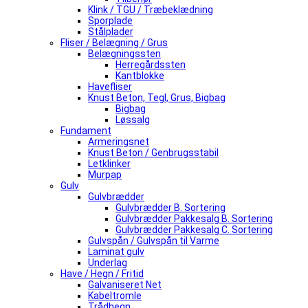
Klink / TGU / Træbeklædning
Sporplade
Stålplader
Fliser / Belægning / Grus
Belægningssten
Herregårdssten
Kantblokke
Havefliser
Knust Beton, Tegl, Grus, Bigbag
Bigbag
Løssalg
Fundament
Armeringsnet
Knust Beton / Genbrugsstabil
Letklinker
Murpap
Gulv
Gulvbrædder
Gulvbrædder B. Sortering
Gulvbrædder Pakkesalg B. Sortering
Gulvbrædder Pakkesalg C. Sortering
Gulvspån / Gulvspån til Varme
Laminat gulv
Underlag
Have / Hegn / Fritid
Galvaniseret Net
Kabeltromle
Trådhegn