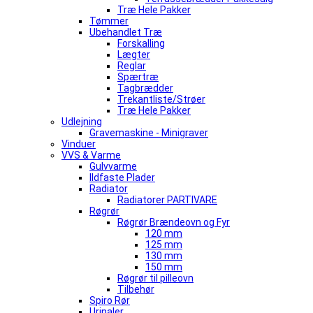
Træ Hele Pakker
Tømmer
Ubehandlet Træ
Forskalling
Lægter
Reglar
Spærtræ
Tagbrædder
Trekantliste/Strøer
Træ Hele Pakker
Udlejning
Gravemaskine - Minigraver
Vinduer
VVS & Varme
Gulvvarme
Ildfaste Plader
Radiator
Radiatorer PARTIVARE
Røgrør
Røgrør Brændeovn og Fyr
120 mm
125 mm
130 mm
150 mm
Røgrør til pilleovn
Tilbehør
Spiro Rør
Urinaler