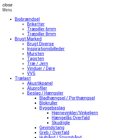
close
Menu
Biobrændsel
Briketter
Træpiller 6mm
Træpiller 8mm
Brugt Marked
Brugt Diverse
Inspirationsbilleder
Mursten
Tagsten
Træ / Jern
Vinduer / Døre
VVS
Trælast
Akustikpanel
Aluprofiler
Beslag / Hængsler
Bladhængsel / Porthængsel
Blokruller
Byggebeslag
Hjørnevinkler/Vinkeljern
Hængelås Overfald
Skudrigle
Gevindstang
Greb / Overfald
Hulbånd / Stormbånd