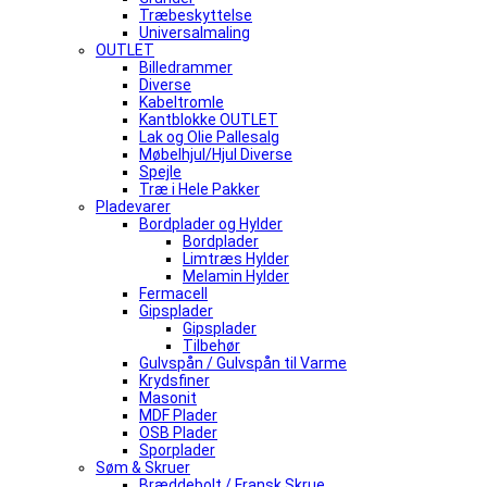
Træbeskyttelse
Universalmaling
OUTLET
Billedrammer
Diverse
Kabeltromle
Kantblokke OUTLET
Lak og Olie Pallesalg
Møbelhjul/Hjul Diverse
Spejle
Træ i Hele Pakker
Pladevarer
Bordplader og Hylder
Bordplader
Limtræs Hylder
Melamin Hylder
Fermacell
Gipsplader
Gipsplader
Tilbehør
Gulvspån / Gulvspån til Varme
Krydsfiner
Masonit
MDF Plader
OSB Plader
Sporplader
Søm & Skruer
Bræddebolt / Fransk Skrue